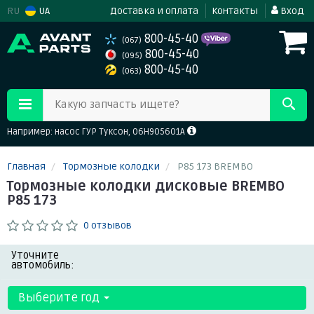
RU
UA
Доставка и оплата
Контакты
Вход
800-45-40
(067)
800-45-40
(095)
800-45-40
(063)
Какую запчасть ищете?
Например: насос ГУР Туксон, 06H905601A
Главная
Тормозные колодки
P85 173 BREMBO
Тормозные колодки дисковые BREMBO
P85 173
0 отзывов
Уточните
автомобиль:
Выберите год