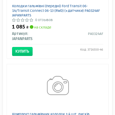
Колодки гальмівні (передні) Ford Transit 06-
14/Transit Connect 06-13 (RWD) (+датчики) PA0324AF
JAPANPARTS
0 отзывов
1 085
₴
на складе
Артикул:
PA0324AF
JAPANPARTS
Код: 3716550-46
КУПИТЬ
Комплект гальмівних колодок з 4 шт. дисків