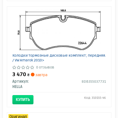
Колодки тормозные дисковые комплект; передняя.
/ VW Amarok 2010>
0 отзывов
3 470
₴
завтра
Артикул:
8DB355037731
HELLA
Код: 310155-46
КУПИТЬ
Оригинал