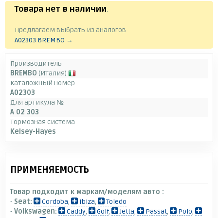
Товара нет в наличии
.
Предлагаем выбрать из аналогов
A02303 BREMBO →
Производитель
BREMBO
(Италия)
Каталожный номер
A02303
Для артикула №
A 02 303
Тормозная система
Kelsey-Hayes
ПРИМЕНЯЕМОСТЬ
Товар подходит к маркам/моделям авто :
-
Seat:
Cordoba
,
Ibiza
,
Toledo
-
Volkswagen:
Caddy
,
Golf
,
Jetta
,
Passat
,
Polo
,