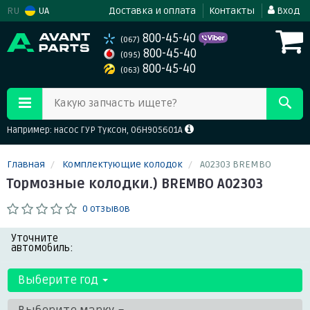
RU
UA
Доставка и оплата
Контакты
Вход
800-45-40
(067)
800-45-40
(095)
800-45-40
(063)
Какую запчасть ищете?
Например: насос ГУР Туксон, 06H905601A
Главная
Комплектующие колодок
A02303 BREMBO
Тормозные колодки.) BREMBO A02303
0 отзывов
Уточните
автомобиль:
Выберите год