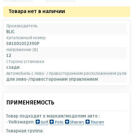
Товара нет в наличии
.
Производитель
BLIC
Каталожный номер
581001052390P
Напряжение [В]
12
Сторона установки
сзади
Автомобиль с лево- / правосторонним расположением руля
для лево-/правосторонним управлением
ПРИМЕНЯЕМОСТЬ
Товар подходит к маркам/моделям авто :
-
Volkswagen:
Golf
,
Polo
,
Sharan
,
Touran
Товарная группа: