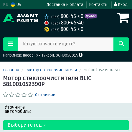
RU
UA
Доставка и оплата
Контакты
Вход
800-45-40
(067)
800-45-40
(095)
800-45-40
(063)
Какую запчасть ищете?
Например: насос ГУР Туксон, 06H905601A
Главная
Мотор стеклоочистителя
581001052390P BLIC
Мотор стеклоочистителя BLIC
581001052390P
0 отзывов
Уточните
автомобиль:
Выберите год