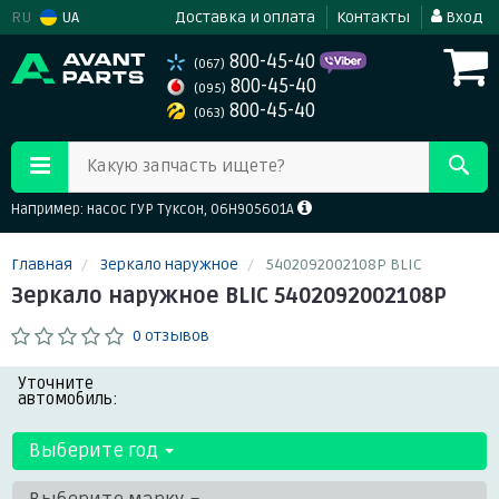
RU
UA
Доставка и оплата
Контакты
Вход
800-45-40
(067)
800-45-40
(095)
800-45-40
(063)
Какую запчасть ищете?
Например: насос ГУР Туксон, 06H905601A
Главная
Зеркало наружное
5402092002108P BLIC
Зеркало наружное BLIC 5402092002108P
0 отзывов
Уточните
автомобиль:
Выберите год