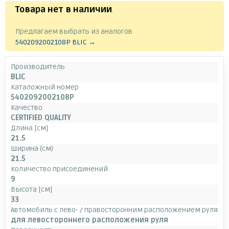
Товара нет в наличии
.
Предлагаем выбрать из аналогов
5402092002108P BLIC →
Производитель
BLIC
Каталожный номер
5402092002108P
Качество
CERTIFIED QUALITY
Длина [см]
21.5
Ширина (см)
21.5
Количество присоединений
9
Высота [см]
33
Автомобиль с лево- / правосторонним расположением руля
для левостороннего расположения руля