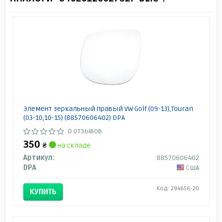
Элемент зеркальный правый VW Golf (09-13),Touran
(03-10,10-15) (88570606402) DPA
0 отзывов
350
₴
на складе
Артикул:
88570606402
DPA
США
Код: 284656-20
КУПИТЬ