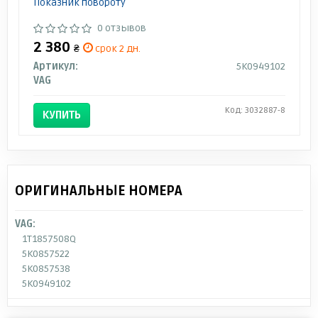
Показник повороту
0 отзывов
2 380
₴
срок 2 дн.
Артикул:
5K0949102
VAG
Код: 3032887-8
КУПИТЬ
ОРИГИНАЛЬНЫЕ НОМЕРА
VAG:
1T1857508Q
5K0857522
5K0857538
5K0949102