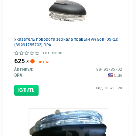
Указатель поворота зеркала правый VW Golf (09-13)
(89491785702) DPA
0 отзывов
625
₴
завтра
Артикул:
89491785702
DPA
США
Код: 300490-20
КУПИТЬ