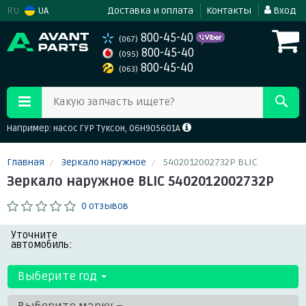
RU
UA
Доставка и оплата
Контакты
Вход
800-45-40
(067)
800-45-40
(095)
800-45-40
(063)
Какую запчасть ищете?
Например: насос ГУР Туксон, 06H905601A
Главная
Зеркало наружное
5402012002732P BLIC
Зеркало наружное BLIC 5402012002732P
0 отзывов
Уточните
автомобиль:
Выберите год