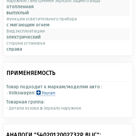
Наружное / внутреннее зеркало заднего вида
отопленная
выпуклый
Функция осветительного прибора
с мигающим огнем
Вид эксплуатации
электрический
Сторона установки
справа
ПРИМЕНЯЕМОСТЬ
Товар подходит к маркам/моделям авто :
-
Volkswagen:
Touran
Товарная группа:
- Детали кузова
Зеркало наружное
АНАЛОГИ "5402012002732P BLIC":