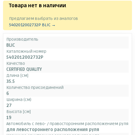
Товара нет в наличии
.
Предлагаем выбрать из аналогов
5402012002732P BLIC →
Производитель
BLIC
Каталожный номер
5402012002732P
Качество
CERTIFIED QUALITY
Длина [см]
35.5
Количество присоединений
6
Ширина (см)
27
Высота [см]
19
Автомобиль с лево- / правосторонним расположением руля
для левостороннего расположения руля