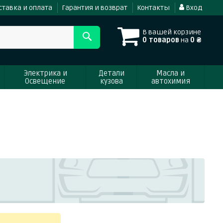
ставка и оплата
Гарантия и возврат
Контакты
Вход
В вашей корзине
0 товаров
на
0 ₴
Электрика и
Детали
Масла и
Освещение
кузова
автохимия