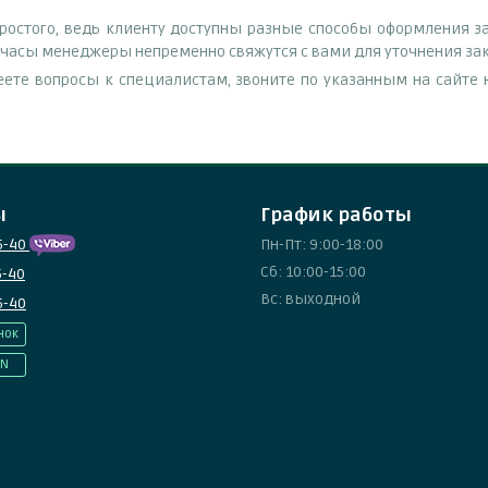
остого, ведь клиенту доступны разные способы оформления за
е часы менеджеры непременно свяжутся с вами для уточнения зак
еете вопросы к специалистам, звоните по указанным на сайт
ы
График работы
5-40
Пн-Пт: 9:00-18:00
Сб: 10:00-15:00
5-40
Вс: выходной
5-40
нок
IN