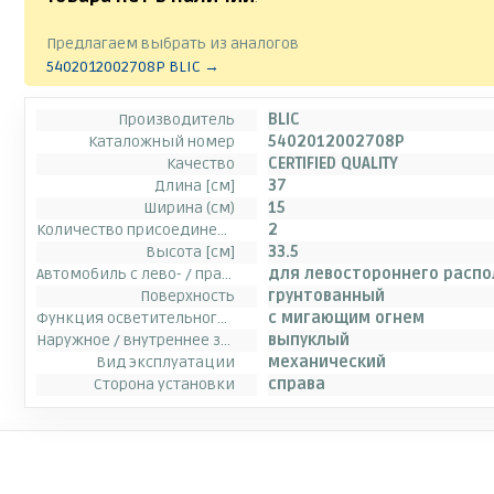
Предлагаем выбрать из аналогов
5402012002708P BLIC →
Производитель
BLIC
Каталожный номер
5402012002708P
Качество
CERTIFIED QUALITY
Длина [см]
37
Ширина (см)
15
Количество присоединений
2
Высота [см]
33.5
Автомобиль с лево- / правосторонним расположением руля
для левостороннего расп
Поверхность
грунтованный
Функция осветительного прибора
с мигающим огнем
Наружное / внутреннее зеркало заднего вида
выпуклый
Вид эксплуатации
механический
Сторона установки
справа