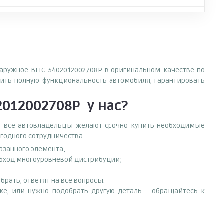
наружное BLIC 5402012002708P в оригинальном качестве по
ить полную функциональность автомобиля, гарантировать
2012002708P
у нас?
ему все автовладельцы желают срочно купить необходимые
ыгодного сотрудничества:
азанного элемента;
обход многоуровневой дистрибуции;
рать, ответят на все вопросы.
ске, или нужно подобрать другую деталь – обращайтесь к