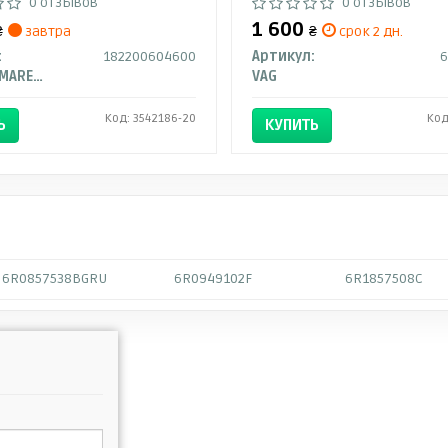
0 отзывов
0 отзывов
1 600
₴
завтра
₴
срок 2 дн.
:
182200604600
Артикул:
6
MAGNETI MARELLI
VAG
Код: 3542186-20
Код
Ь
КУПИТЬ
6R0857538BGRU
6R0949102F
6R1857508C