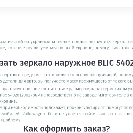
тозапчастей на украинском рынке, предлагает купить зеркало 
е, которые реализуем мы по всей Украине, помогут восстанов
зать
зеркало наружное BLIC 540
спортного средства. Это и является основной причиной, поч
s детали для авто, вы получаете массу преимуществ от такого в
о гарантирует полное соответствие размерам, характеристикам ук
ное 5402012002708P непосредственно на заводе-изготовителе в 
 Украине;
при необходимости подскажут, проконсультируют, помогут подоб
омобилей: Volkswagen. Если не удается найти свое авто в спи
 проблему.
Как оформить заказ?