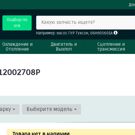
До
Подбор по
Какую запчасть ищете?
VIN
Например: насос ГУР Туксон, 06H905601A
Охлаждение и
Двигатель и
Сцепление и
Отопление
Выхлоп
трансмиссия
12002708P
арку
Выберите модель
Товара нет в наличии
.