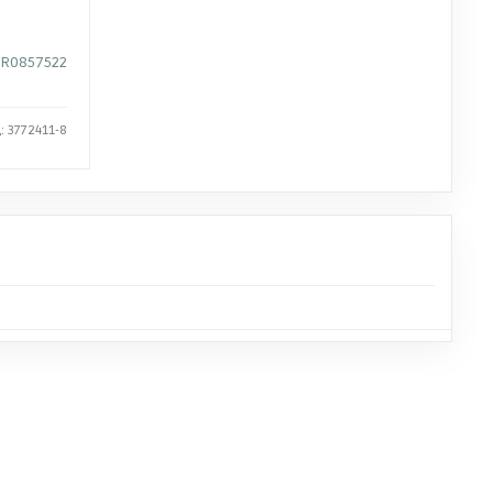
R0857522
: 3772411-8