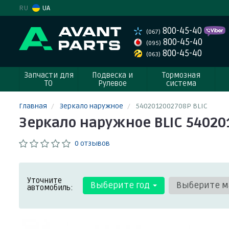
RU
UA
800-45-40
(067)
800-45-40
(095)
800-45-40
(063)
Запчасти для
Подвеска и
Тормозная
ТО
Рулевое
система
Главная
Зеркало наружное
5402012002708P BLIC
Зеркало наружное BLIC 54020
0 отзывов
Уточните
Выберите год
Выберите м
автомобиль: