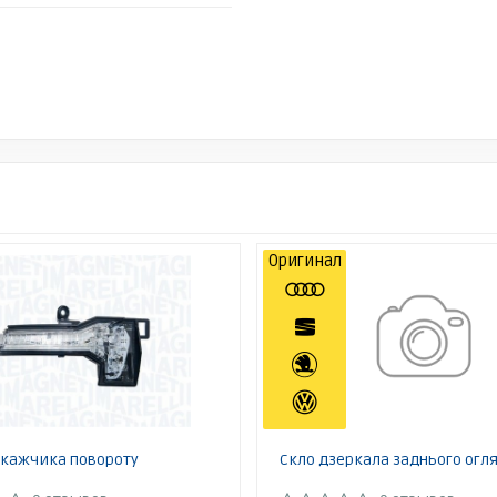
Оригинал
окажчика повороту
Скло дзеркала заднього огл