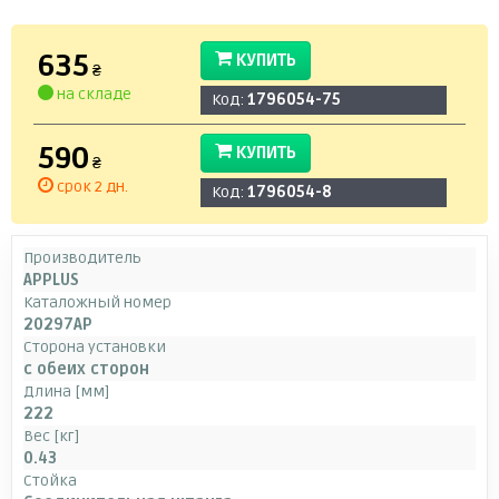
635
КУПИТЬ
₴
на складе
Код:
1796054-75
590
КУПИТЬ
₴
срок 2 дн.
Код:
1796054-8
Производитель
APPLUS
Каталожный номер
20297AP
Сторона установки
с обеих сторон
Длина [мм]
222
Вес [кг]
0.43
Стойка