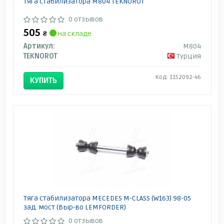
Тяга стабилизатора M804 TEKNOROT
0 отзывов
505
₴
на складе
Артикул:
M804
TEKNOROT
Турция
Код: 1152092-46
КУПИТЬ
Тяга стабилизатора MECEDES M-CLASS (W163) 98-05
зад. мост (Выр-во LEMFORDER)
0 отзывов