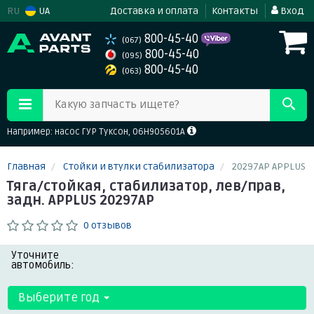
RU
UA
Доставка и оплата
Контакты
Вход
800-45-40
(067)
800-45-40
(095)
800-45-40
(063)
Какую запчасть ищете?
Например: насос ГУР Туксон, 06H905601A
Главная
Стойки и втулки стабилизатора
20297AP APPLUS
Тяга/стойкая, стабилизатор, лев/прав,
задн. APPLUS 20297AP
0 отзывов
Уточните
автомобиль:
Выберите год