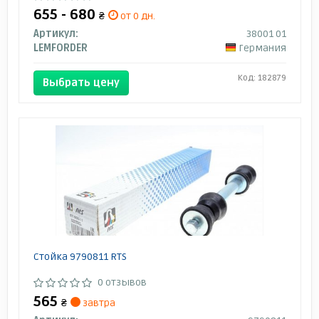
655 - 680
₴
от 0 дн.
Артикул:
38001 01
LEMFORDER
Германия
Код: 182879
Выбрать цену
Стойка 9790811 RTS
0 отзывов
565
₴
завтра