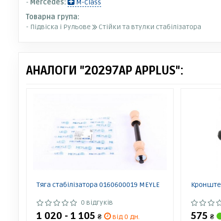
-
Mercedes:
M-Class
Товарна група:
- Підвіска і Рульове
Стійки та втулки стабілізатора
АНАЛОГИ "20297AP APPLUS":
Тяга стабілізатора 0160600019 MEYLE
Кронштей
0 відгуків
1 020 - 1 105
575
₴
від 0 дн.
₴