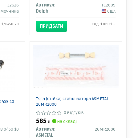
32626
Артикул:
TC2609
імеччина
Delphi
США
: 178458-20
Код: 130931-6
ПРИДБАТИ
Тяга (стійка) стабілізатора ASMETAL
0459 10
26MR2000
0 відгуків
585
₴
на складі
8 0459 10
Артикул:
26MR2000
ASMETAL