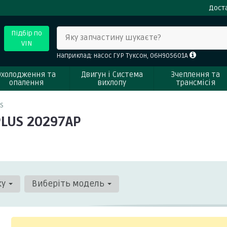
Доста
Підбір по
Яку запчастину шукаєте?
VIN
Наприклад: насос ГУР Туксон, 06H905601A
Охолодження та
Двигун і Система
Зчеплення та
опалення
вихлопу
трансмісія
S
PLUS 20297AP
ку
Виберіть модель