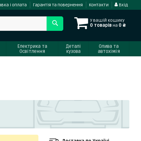
вка і оплата
Гарантія та повернення
Контакти
Вхід
У вашій кошику
0 товарів
на
0 ₴
Електрика та
Деталі
Олива та
Освітлення
кузова
автохімія