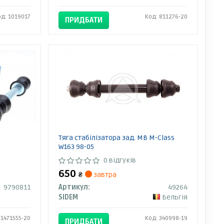
од: 1019017
Код: 811276-20
ПРИДБАТИ
Тяга стабілізатора зад. MB M-Class
W163 98-05
0 відгуків
650
₴
завтра
9790811
Артикул:
49264
SIDEM
Бельгія
 1471555-20
Код: 340998-19
ПРИДБАТИ