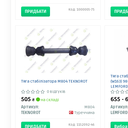
Код: 1000005-75
ПРИДБАТИ
ПРИДБ
Тяга ста
Тяга стабілізатора M804 TEKNOROT
(W163) 98
LEMFORD
0 відгуків
505
655 -
₴
на складі
Артикул:
M804
Артикул
TEKNOROT
Туреччина
LEMFORD
Код: 1152092-46
ПРИДБАТИ
Вибра