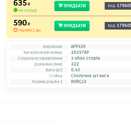
635
₴
ПРИДБАТИ
Код:
17960
на складі
590
₴
ПРИДБАТИ
Код:
17960
термін 2 дн.
Виробник
APPLUS
Каталоговий номер
20297AP
Сторона встановлення
з обох сторін
Довжина [мм]
222
Вага [кг]
0.43
Стійка
Сполучна штанга
Розмір різьби 1
BURÇLU