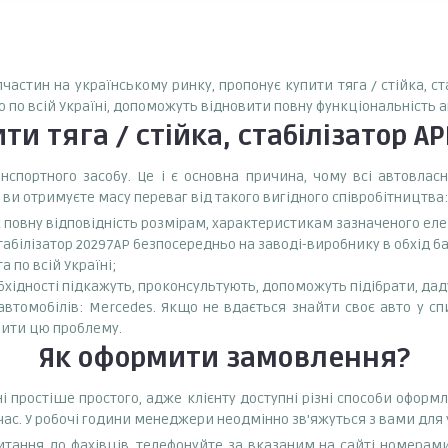
пчастин на українському ринку, пропонує купити тяга / стійка, с
о по всій Україні, допоможуть відновити повну функціональність 
ити
тяга / стійка, стабілізатор A
спортного засобу. Це і є основна причина, чому всі автовла
 ви отримуєте масу переваг від такого вигідного співробітництва:
є повну відповідність розмірам, характеристикам зазначеного ел
стабілізатор 20297AP безпосередньо на заводі-виробнику в обхід б
 по всій Україні;
бхідності підкажуть, проконсультують, допоможуть підібрати, даду
 автомобілів: Mercedes. Якщо не вдається знайти своє авто у сп
ити цю проблему.
Як оформити замовлення?
ині простіше простого, адже клієнту доступні різні способи офор
час. У робочі години менеджери неодмінно зв'яжуться з вами для
тання до фахівців, телефонуйте за вказаним на сайті номерами