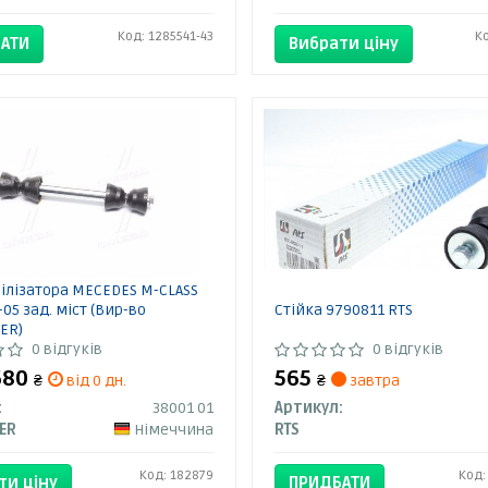
Код: 1285541-43
К
АТИ
Вибрати ціну
білізатора MECEDES M-CLASS
-05 зад. міст (Вир-во
Стійка 9790811 RTS
ER)
0 відгуків
0 відгуків
 680
565
₴
від 0 дн.
₴
завтра
:
38001 01
Артикул:
ER
Німеччина
RTS
Код: 182879
Код:
ти ціну
ПРИДБАТИ