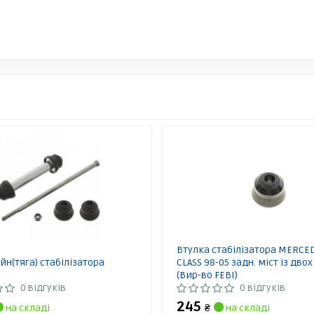
Втулка стабілізатора MERCE
н(тяга) стабілізатора
CLASS 98-05 задн. міст із двох
(Вир-во FEBI)
0 відгуків
0 відгуків
245
на складі
₴
на складі