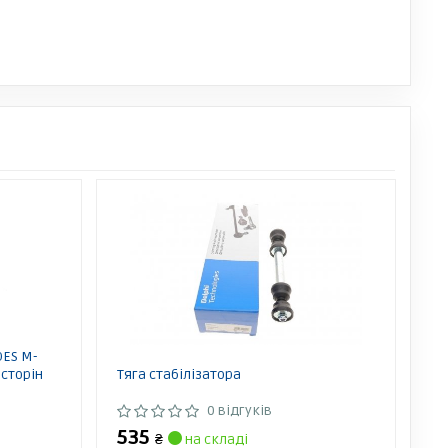
DES M-
 сторін
Тяга стабілізатора
0 відгуків
535
₴
на складі