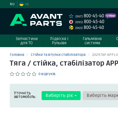
RU
UA
800-45-40
(067)
800-45-40
(095)
800-45-40
(063)
Запчастини
Підвіска і
Гальмівна
для ТО
Рульове
система
Головна
Стійки та втулки стабілізатора
20297AP APPLU
Тяга / стійка, стабілізатор AP
0 відгуків
Уточніть
Виберіть рік
Виберіть мар
автомобіль: