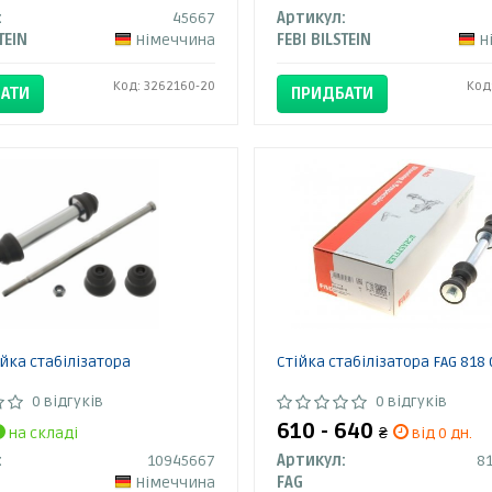
:
45667
Артикул:
TEIN
Німеччина
FEBI BILSTEIN
Н
Код: 3262160-20
Код
АТИ
ПРИДБАТИ
ійка стабілізатора
Стійка стабілізатора FAG 818 
0 відгуків
0 відгуків
610 - 640
на складі
₴
від 0 дн.
:
10945667
Артикул:
81
Німеччина
FAG