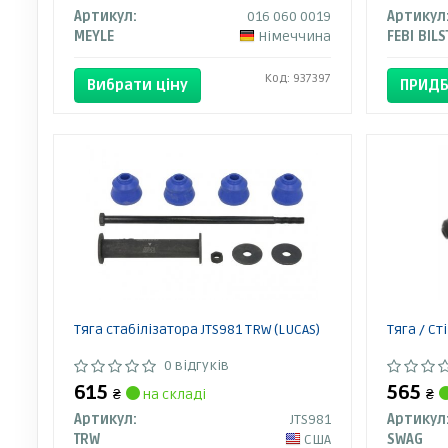
Артикул:
016 060 0019
Артикул
MEYLE
Німеччина
FEBI BILS
Код: 937397
Вибрати ціну
ПРИДБ
Тяга стабілізатора JTS981 TRW (LUCAS)
Тяга / Ст
0 відгуків
615
565
₴
на складі
₴
Артикул:
JTS981
Артикул
TRW
США
SWAG