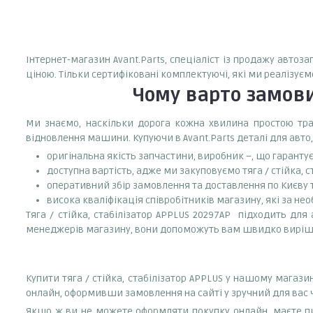
Інтернет-магазин Avant.Parts, спеціаліст із продажу автоза
ціною. Тільки сертифіковані комплектуючі, які ми реалізуєм
Чому варто замов
Ми знаємо, наскільки дорога кожна хвилина простою тран
відновлення машини. Купуючи в Avant.Parts деталі для авто,
оригінальна якість запчастини, виробник –, що гаранту
доступна вартість, адже ми закуповуємо тяга / стійка, 
оперативний збір замовлення та доставлення по Києву та
висока кваліфікація співробітників магазину, які за нео
Тяга / стійка, стабілізатор APPLUS 20297AP підходить для
менеджерів магазину, вони допоможуть вам швидко виріш
Купити тяга / стійка, стабілізатор APPLUS у нашому магаз
онлайн, оформивши замовлення на сайті у зручний для вас 
Якщо ж ви не можете оформляти покупку онлайн, маєте пи