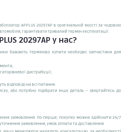
табілізатор APPLUS 20297AP в оригінальній якості за чудовою
автомобіля, гарантувати тривалий термін експлуатації.
PPLUS 20297AP
у нас?
сники бажають терміново купити необхідні запчастини для
емента;
агаторівневої дистрибуції;
ть відповіді на всі питання.
иску, або потрібно підібрати іншу деталь – звертайтесь до
млення замовлення. По-перше, покупку можна здійснити 24/7
 уточнення замовлення, умов оплати та доставлення.
. Наші менеджери нададуть консультацію, за необхідності