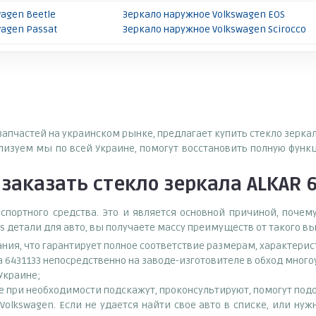
agen Beetle
Зеркало наружное Volkswagen EOS
wagen Passat
Зеркало наружное Volkswagen Scirocco
запчастей на украинском рынке, предлагает купить стекло зеркал
зуем мы по всей Украине, помогут восстановить полную функ
заказать
стекло зеркала ALKAR 
спортного средства. Это и является основной причиной, поч
s детали для авто, вы получаете массу преимуществ от такого в
ания, что гарантирует полное соответствие размерам, характери
а 6431133 непосредственно на заводе-изготовителе в обход мног
 Украине;
при необходимости подскажут, проконсультируют, помогут подоб
 Volkswagen. Если не удается найти свое авто в списке, или н