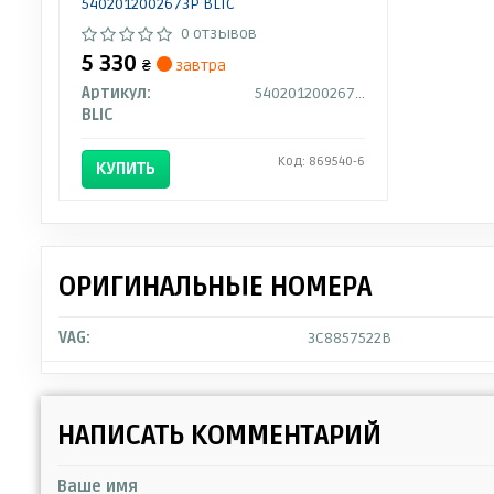
5402012002673P BLIC
0 отзывов
5 330
₴
завтра
Артикул:
5402012002673P
BLIC
Код: 869540-6
КУПИТЬ
ОРИГИНАЛЬНЫЕ НОМЕРА
VAG:
3C8857522B
НАПИСАТЬ КОММЕНТАРИЙ
Ваше имя