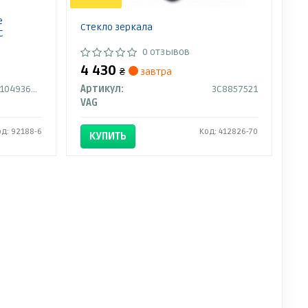
е
Стекло зеркала
C
0 отзывов
4 430
₴
завтра
610201049367P
Артикул:
3C8857521
VAG
од: 92188-6
Код: 412826-70
КУПИТЬ