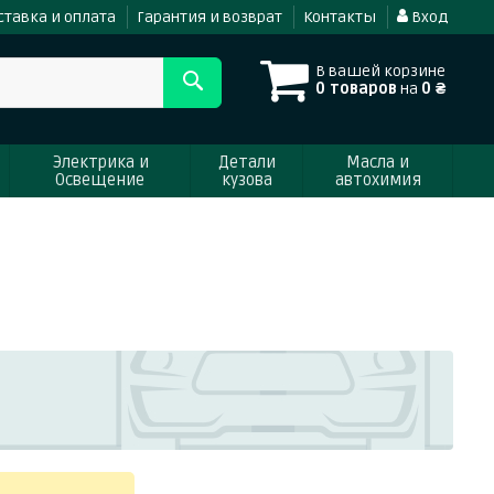
ставка и оплата
Гарантия и возврат
Контакты
Вход
В вашей корзине
0 товаров
на
0 ₴
Электрика и
Детали
Масла и
Освещение
кузова
автохимия