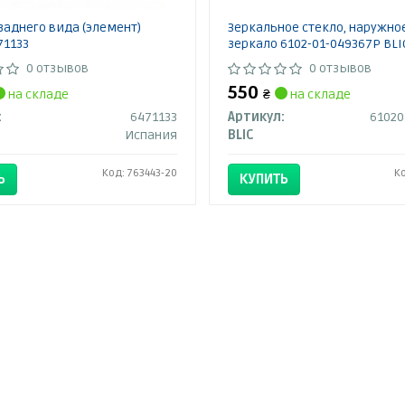
заднего вида (элемент)
Зеркальное стекло, наружно
71133
зеркало 6102-01-049367P BLI
0 отзывов
0 отзывов
550
на складе
₴
на складе
:
6471133
Артикул:
Испания
BLIC
Код: 763443-20
К
Ь
КУПИТЬ