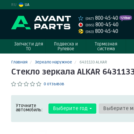
RU
UA
800-45-40
(067)
800-45-40
(095)
800-45-40
(063)
Запчасти для
Подвеска и
Тормозная
ТО
Рулевое
система
Главная
Зеркало наружное
6431133 ALKAR
Стекло зеркала ALKAR 643113
0 отзывов
Уточните
Выберите год
Выберите м
автомобиль: