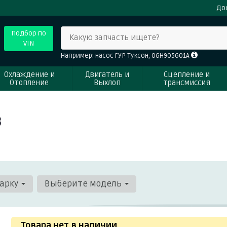
До
Подбор по
Какую запчасть ищете?
VIN
Например: насос ГУР Туксон, 06H905601A
Охлаждение и
Двигатель и
Сцепление и
Отопление
Выхлоп
трансмиссия
3
арку
Выберите модель
Товара нет в наличии
.