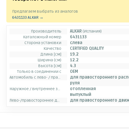
Предлагаем выбрать из аналогов
6431133 ALKAR →
Производитель
ALKAR
(Испания)
Каталожный номер
6431133
Сторона установки
слева
Качество
CERTIFIED QUALITY
Длина [см]
19.2
Ширина (см)
12.2
Высота [см]
4.3
Только в соединении с
OEM
Автомобиль с лево- / правосторонним расположением руля
для правостороннего рас
руля
Наружное / внутреннее зеркало заднего вида
отопленная
выпуклый
Лево-/правостороннее движение
для правостороннего дви