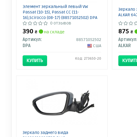
Элемент зеркальный левый VW
Зеркало 
Passat (10-15), Passat CC (11-
ALKAR 64
16),Scirocco (08-17) (88571052502) DPA
0 отзывов
390
875
₴
на складе
₴
Артикул:
88571052502
Артикул
DPA
США
ALKAR
Код: 273650-20
КУПИТЬ
КУПИТ
Зеркало заднего вида