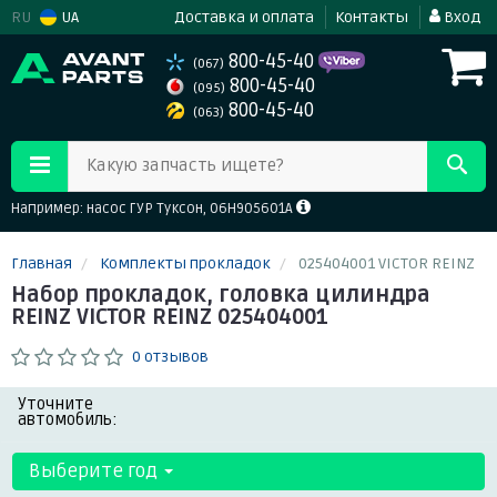
RU
UA
Доставка и оплата
Контакты
Вход
800-45-40
(067)
800-45-40
(095)
800-45-40
(063)
Какую запчасть ищете?
Например: насос ГУР Туксон, 06H905601A
Главная
Комплекты прокладок
025404001 VICTOR REINZ
Набор прокладок, головка цилиндра
REINZ VICTOR REINZ 025404001
0 отзывов
Уточните
автомобиль:
Выберите год