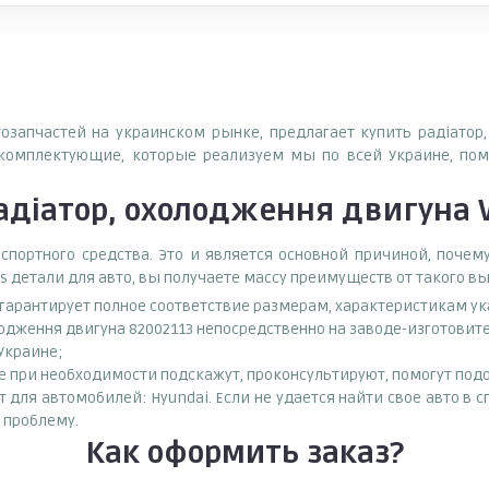
тозапчастей на украинском рынке, предлагает купить радіатор
комплектующие, которые реализуем мы по всей Украине, пом
адіатор, охолодження двигуна V
спортного средства. Это и является основной причиной, поч
s детали для авто, вы получаете массу преимуществ от такого в
о гарантирует полное соответствие размерам, характеристикам ук
лодження двигуна 82002113 непосредственно на заводе-изготовит
 Украине;
при необходимости подскажут, проконсультируют, помогут подоб
т для автомобилей: Hyundai. Если не удается найти свое авто в 
 проблему.
Как оформить заказ?