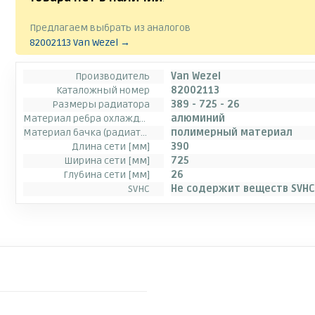
Предлагаем выбрать из аналогов
82002113 Van Wezel →
Производитель
Van Wezel
Каталожный номер
82002113
Размеры радиатора
389 - 725 - 26
Материал ребра охлаждения
алюминий
Материал бачка (радиатор)
полимерный материал
Длина сети [мм]
390
Ширина сети [мм]
725
Глубина сети [мм]
26
SVHC
Не содержит веществ SVHC