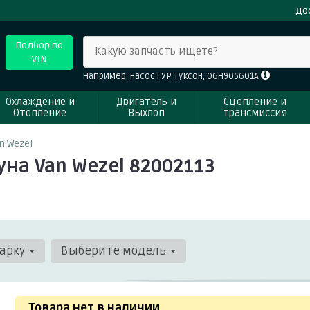
До
Подбор по
Какую запчасть ищете?
VIN
Например: насос ГУР Туксон, 06H905601A
Охлаждение и
Двигатель и
Сцепление и
Отопление
Выхлоп
трансмиссия
n Wezel
на Van Wezel 82002113
арку
Выберите модель
Товара нет в наличии
.