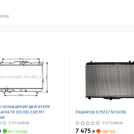
теля
р охлаждения двигателя
anta Fe (01-06) 2,0d MT
Радиатор 675017 NISSENS
AVA
0 отзывов
0 отзывов
7 475
₴
на складе
₴
завтра