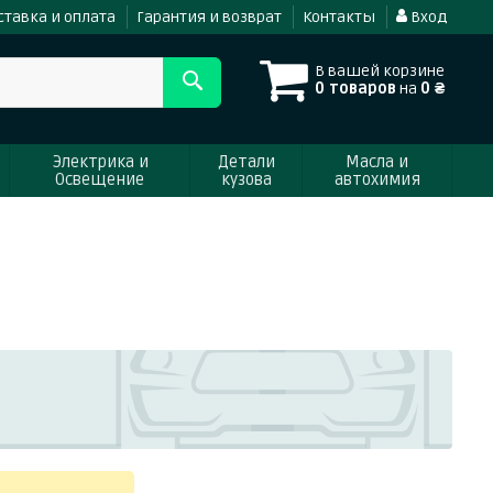
ставка и оплата
Гарантия и возврат
Контакты
Вход
В вашей корзине
0 товаров
на
0 ₴
Электрика и
Детали
Масла и
Освещение
кузова
автохимия