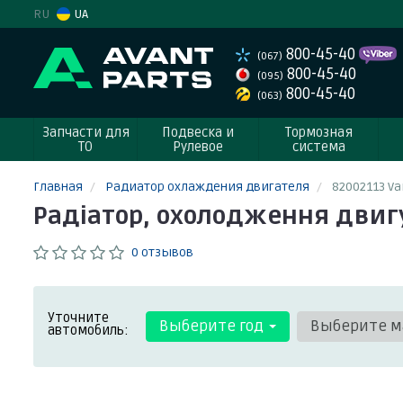
RU
UA
800-45-40
(067)
800-45-40
(095)
800-45-40
(063)
Запчасти для
Подвеска и
Тормозная
ТО
Рулевое
система
Главная
Радиатор охлаждения двигателя
82002113 Va
Радіатор, охолодження двигу
0 отзывов
Уточните
Выберите год
Выберите м
автомобиль: