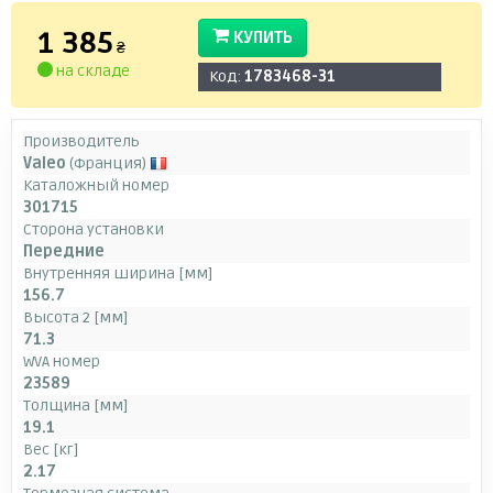
1 385
КУПИТЬ
₴
на складе
Код:
1783468-31
Производитель
Valeo
(Франция)
Каталожный номер
301715
Сторона установки
Передние
Внутренняя ширина [мм]
156.7
Высота 2 [мм]
71.3
WVA номер
23589
Толщина [мм]
19.1
Вес [кг]
2.17