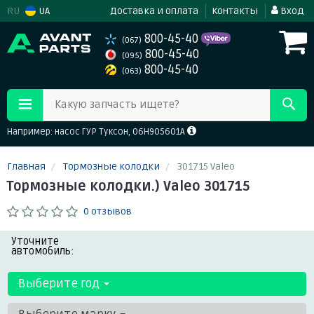
RU
UA
Доставка и оплата
Контакты
Вход
800-45-40
(067)
800-45-40
(095)
800-45-40
(063)
Какую запчасть ищете?
Например: насос ГУР Туксон, 06H905601A
Главная
Тормозные колодки
301715 Valeo
Тормозные колодки.) Valeo 301715
0 отзывов
Уточните
автомобиль:
Выберите год