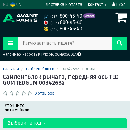
RU
UA
Доставка и оплата
Контакты
Вход
800-45-40
(067)
800-45-40
(095)
800-45-40
(063)
Какую запчасть ищете?
Например: насос ГУР Туксон, 06H905601A
Главная
Сайлентблоки
00342682 TEDGUM
Сайлентблок рычага, передняя ось TED-
GUM TEDGUM 00342682
0 отзывов
Уточните
автомобиль:
Выберите год