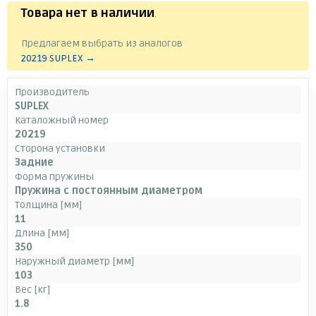
Товара нет в наличии
.
Предлагаем выбрать из аналогов
20219 SUPLEX →
Производитель
SUPLEX
Каталожный номер
20219
Сторона установки
Задние
Форма пружины
Пружина с постоянным диаметром
Толщина [мм]
11
Длина [мм]
350
Наружный диаметр [мм]
103
Вес [кг]
1.8