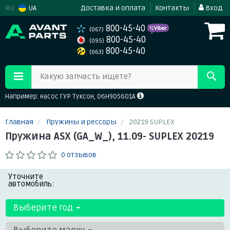
RU
UA
Доставка и оплата
Контакты
Вход
800-45-40
(067)
800-45-40
(095)
800-45-40
(063)
Какую запчасть ищете?
Например: насос ГУР Туксон, 06H905601A
Главная
Пружины и рессоры
20219 SUPLEX
Пружина ASX (GA_W_), 11.09- SUPLEX 20219
0 отзывов
Уточните
автомобиль:
Выберите год