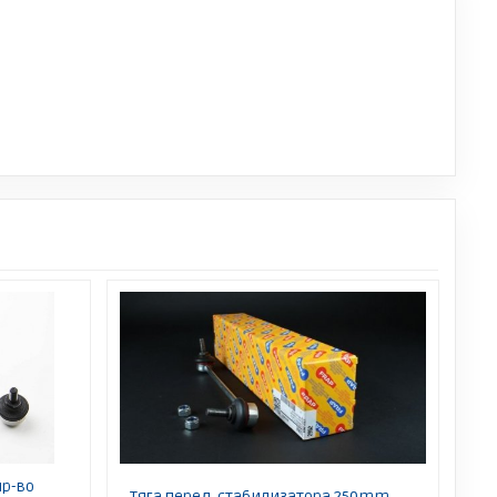
ыр-во
Тяга перед. стабилизатора 250mm