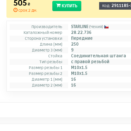
505
₴
КУПИТЬ
Код:
2911185-
срок 2 дн.
Производитель
STARLINE
(Чехия)
Каталожный номер
28.22.736
Сторона установки
Передние
Длина [мм]
250
Диаметр 3 (мм)
9
Стойка
Соединительная штанга
Тип резьбы
с правой резьбой
Размер резьбы 1
M10x1.5
Размер резьбы 2
M10x1.5
Диаметр 1 [мм]
16
Диаметр 2 (мм)
16