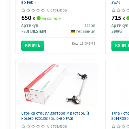
во Febi)
SWAG
0 отзывов
650
715
₴
на складе
₴
Артикул:
17208
Артикул
FEBI BILSTEIN
Германия
SWAG
Код: 134349-75
КУПИТЬ
КУПИТ
Стойка стабилизатора MB (старый
Тяга / с
номер 925136) (Выр-во FAG)
26MR0801
0 отзывов