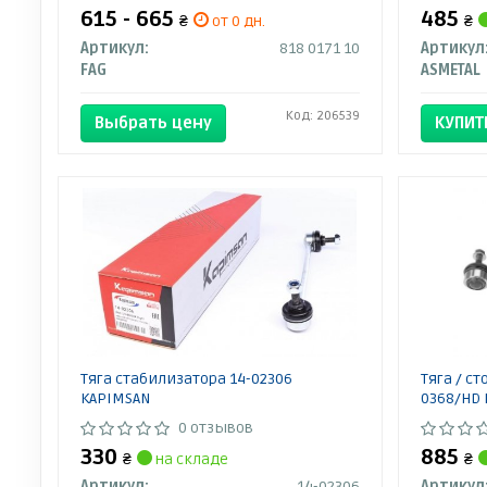
615 - 665
485
₴
от 0 дн.
₴
Артикул:
818 0171 10
Артикул
FAG
ASMETAL
Код: 206539
Выбрать цену
КУПИТ
Тяга стабилизатора 14-02306
Тяга / с
KAPIMSAN
0368/HD
0 отзывов
330
885
₴
на складе
₴
Артикул:
14-02306
Артикул