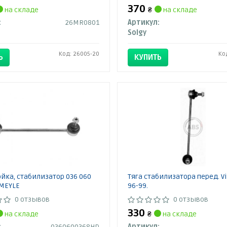
370
на складе
₴
на складе
:
26MR0801
Артикул:
Solgy
Код: 26005-20
Ко
Ь
КУПИТЬ
тойка, стабилизатор 036 060
Тяга стабилизатора перед. Vit
 MEYLE
96-99.
0 отзывов
0 отзывов
330
на складе
₴
на складе
:
0360600368HD
Артикул: