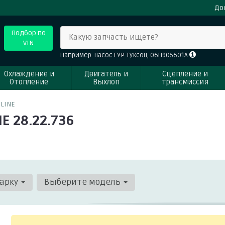
До
Подбор по
Какую запчасть ищете?
VIN
Например: насос ГУР Туксон, 06H905601A
Охлаждение и
Двигатель и
Сцепление и
Отопление
Выхлоп
трансмиссия
RLINE
E 28.22.736
арку
Выберите модель