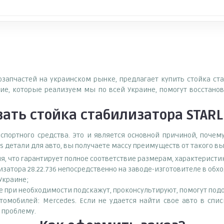
озапчастей на украинском рынке, предлагает купить стойка ста
е, которые реализуем мы по всей Украине, помогут восстанов
зать
стойка стабилизатора STARLI
спортного средства. Это и является основной причиной, поч
s детали для авто, вы получаете массу преимуществ от такого в
ия, что гарантирует полное соответствие размерам, характеристи
изатора 28.22.736 непосредственно на заводе-изготовителе в об
 Украине;
при необходимости подскажут, проконсультируют, помогут подоб
втомобилей: Mercedes. Если не удается найти свое авто в сп
 проблему.