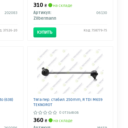
310
₴
на складе
202083
Артикул:
06130
Zilbermann
д: 37526-20
Код: 758779-75
КУПИТЬ
o (638)
Тяга пер. стабил. 250mm, R TDI M659
TEKNOROT
0 отзывов
360
₴
на складе
260086
Артикул:
M659