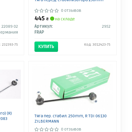
0 отзывов
445
₴
на складе
22089 02
Артикул:
2952
Германия
FRAP
: 232393-75
Код: 3012423-75
КУПИТЬ
о) (R)
Тяга пер. стабил. 250mm, R TDI 06130
2083
ZILBERMANN
0 отзывов