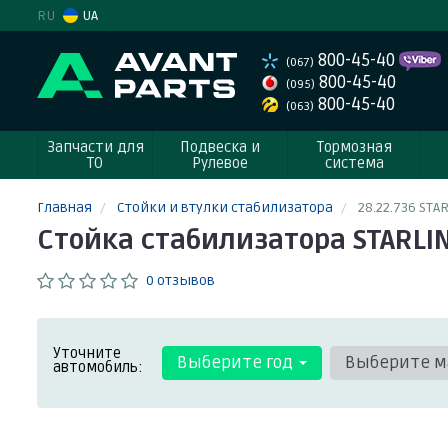
RU
UA
800-45-40
(067)
800-45-40
(095)
800-45-40
(063)
Запчасти для
Подвеска и
Тормозная
ТО
Рулевое
система
Главная
Стойки и втулки стабилизатора
28.22.736 STA
Стойка стабилизатора STARLIN
0 отзывов
Уточните
Выберите год
Выберите м
автомобиль: