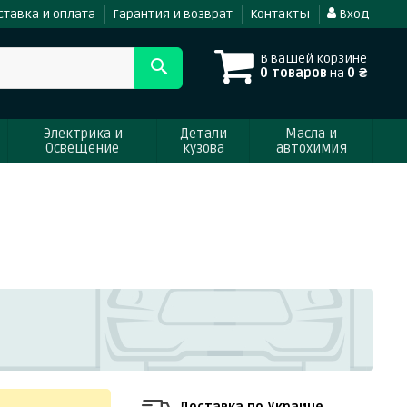
ставка и оплата
Гарантия и возврат
Контакты
Вход
В вашей корзине
0 товаров
на
0 ₴
Электрика и
Детали
Масла и
Освещение
кузова
автохимия