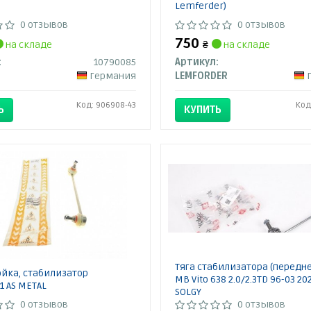
Lemferder)
0 отзывов
0 отзывов
750
на складе
₴
на складе
:
10790085
Артикул:
Германия
LEMFORDER
Код: 906908-43
Код
Ь
КУПИТЬ
Тяга стабилизатора (переднег
тойка, стабилизатор
MB Vito 638 2.0/2.3TD 96-03 20
 AS METAL
SOLGY
0 отзывов
0 отзывов