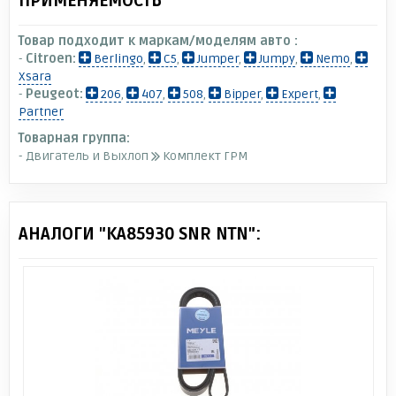
ПРИМЕНЯЕМОСТЬ
Товар подходит к маркам/моделям авто :
-
Citroen:
Berlingo
,
C5
,
Jumper
,
Jumpy
,
Nemo
,
Xsara
-
Peugeot:
206
,
407
,
508
,
Bipper
,
Expert
,
Partner
Товарная группа:
- Двигатель и Выхлоп
Комплект ГРМ
АНАЛОГИ "KA85930 SNR NTN":