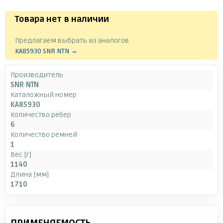
Товара нет в наличии
.
Предлагаем выбрать из аналогов
KA85930 SNR NTN →
Производитель
SNR NTN
Каталожный номер
KA85930
Количество ребер
6
Количество ремней
1
Вес [г]
1140
Длина [мм]
1710