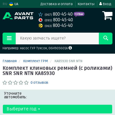
RU
UA
Доставка и оплата
Контакты
Вход
800-45-40
(067)
800-45-40
(095)
800-45-40
(063)
Какую запчасть ищете?
Например: насос ГУР Туксон, 06H905601A
Главная
Комплект ГРМ
KA85930 SNR NTN
Комплект клиновых ремней (с роликами)
SNR SNR NTN KA85930
0 отзывов
Уточните
автомобиль:
Выберите год