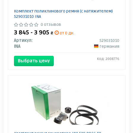
Комплект поликлинового ремня (с натяжителем)
529031010 INA
0 отзывов
3 845 - 3 905
₴
от 0 дн.
Артикул:
529031010
INA
Германия
Код: 2008776
Выбрать цену