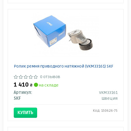
Ролик ремня приводного натяжной (VKM33161) SKF
0 отзывов
1 410
₴
на складе
Артикул:
VKM33161
SKF
Швеция
Код: 150626-75
КУПИТЬ