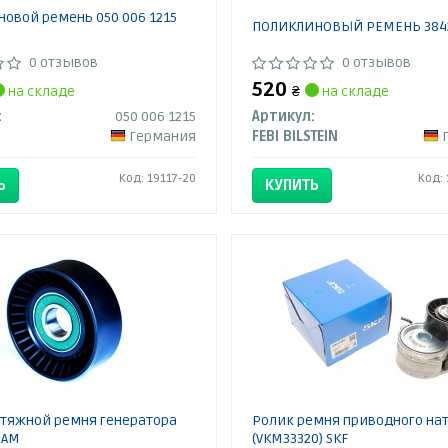
овой ремень 050 006 1215
ПОЛИКЛИНОВЫЙ РЕМЕНЬ 3842
0 отзывов
0 отзывов
520
на складе
₴
на складе
:
050 006 1215
Артикул:
Германия
FEBI BILSTEIN
Код: 19117-20
Код:
Ь
КУПИТЬ
атяжной ремня генератора
Ролик ремня приводного на
SAM
(VKM33320) SKF