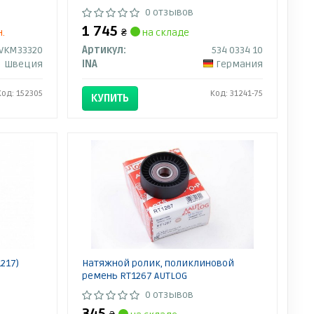
0 отзывов
1 745
н.
₴
на складе
VKM33320
Артикул:
534 0334 10
Швеция
INA
Германия
Код: 152305
Код: 31241-75
КУПИТЬ
217)
Натяжной ролик, поликлиновой
ремень RT1267 AUTLOG
0 отзывов
345