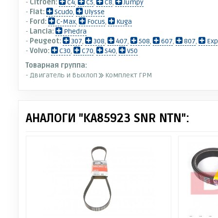
-
Citroen:
C4
,
C5
,
C8
,
Jumpy
-
Fiat:
Scudo
,
Ulysse
-
Ford:
C-Max
,
Focus
,
Kuga
-
Lancia:
Phedra
-
Peugeot:
307
,
308
,
407
,
508
,
607
,
807
,
Exp
-
Volvo:
C30
,
C70
,
S40
,
V50
Товарная группа:
- Двигатель и Выхлоп
Комплект ГРМ
АНАЛОГИ "KA85923 SNR NTN":