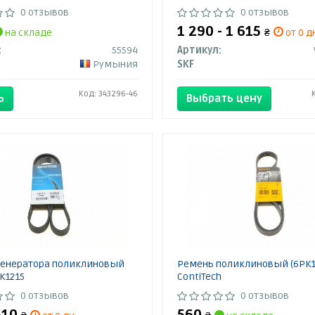
0 отзывов
0 отзывов
1 290 - 1 615
на складе
₴
от 0 д
:
55594
Артикул:
Румыния
SKF
Код: 343296-46
Ь
Выбрать цену
генератора поликлиновый
Ремень поликлиновый (6PK1
K1215
ContiTech
0 отзывов
0 отзывов
510
560