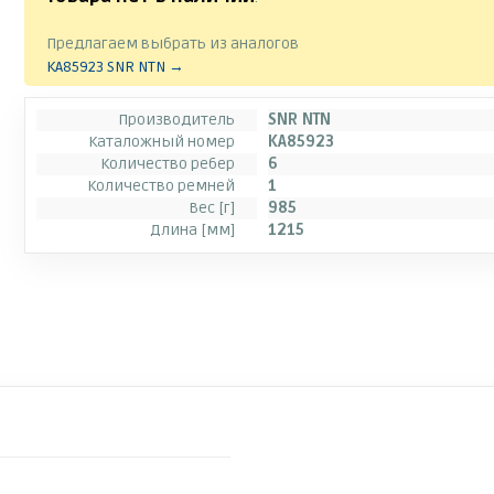
Предлагаем выбрать из аналогов
KA85923 SNR NTN →
Производитель
SNR NTN
Каталожный номер
KA85923
Количество ребер
6
Количество ремней
1
Вес [г]
985
Длина [мм]
1215