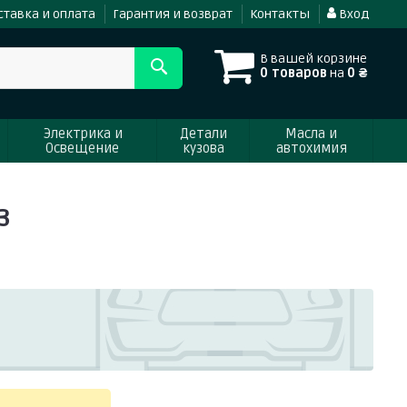
ставка и оплата
Гарантия и возврат
Контакты
Вход
В вашей корзине
0 товаров
на
0 ₴
Электрика и
Детали
Масла и
Освещение
кузова
автохимия
3