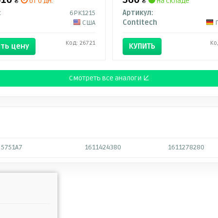
₴
от 0 дн.
₴
на складе
:
6PK1215
Артикул:
США
Contitech
Код: 26721
Ко
ть цену
КУПИТЬ
Смотреть все аналоги ↓
5751A7
1611424380
1611278280