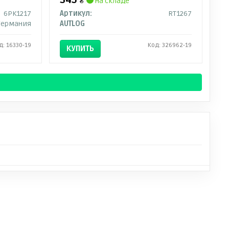
₴
на складе
6PK1217
Артикул:
RT1267
Германия
AUTLOG
д: 16330-19
Код: 326962-19
КУПИТЬ