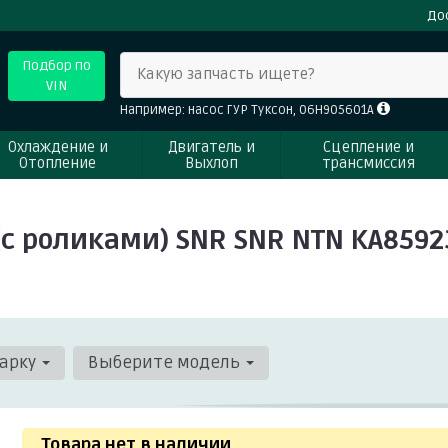
До
Подбор по
Какую запчасть ищете?
VIN
Например: насос ГУР Туксон, 06H905601A
Охлаждение и
Двигатель и
Сцепление и
Отопление
Выхлоп
трансмиссия
с роликами) SNR SNR NTN KA8592
арку
Выберите модель
Товара нет в наличии
.