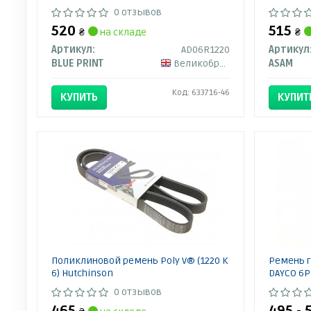
0 отзывов
520
515
₴
на складе
₴
Артикул:
AD06R1220
Артикул
BLUE PRINT
Великобритания
ASAM
Код: 633716-46
КУПИТЬ
КУПИТ
Поликлиновой ремень Poly V® (1220 K
Ремень 
6) Hutchinson
DAYCO 6P
0 отзывов
465
495 - 