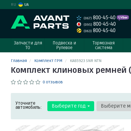
RU
UA
800-45-40
(067)
800-45-40
(095)
800-45-40
(063)
Запчасти для
Подвеска и
Тормозная
ТО
Рулевое
система
Главная
Комплект ГРМ
KA85923 SNR NTN
Комплект клиновых ремней (
0 отзывов
Уточните
Выберите год
Выберите м
автомобиль: