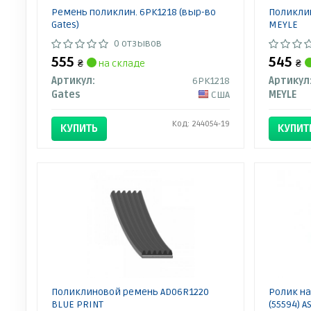
Ремень поликлин. 6PK1218 (выр-во
Поликлин
Gates)
MEYLE
0 отзывов
555
545
₴
на складе
₴
Артикул:
6PK1218
Артикул
Gates
США
MEYLE
Код: 244054-19
КУПИТЬ
КУПИТ
Поликлиновой ремень AD06R1220
Ролик н
BLUE PRINT
(55594) A