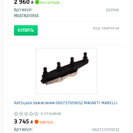
2 960
₴
на складе
Артикул:
10394E
MEAT&DORIA
Код: 3144759-46
КУПИТЬ
Катушка зажигания 060717059012 MAGNETI MARELLI
0 отзывов
3 745
₴
завтра
Артикул:
060717059012