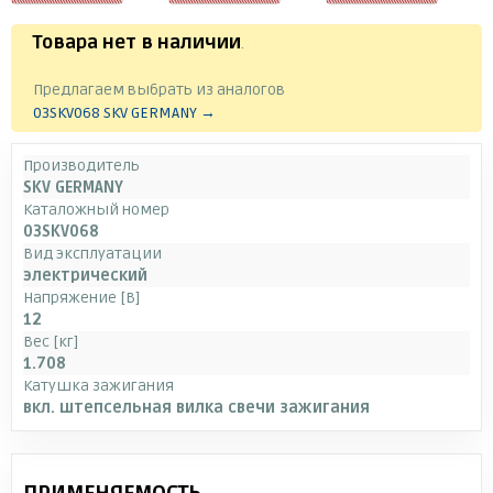
Товара нет в наличии
.
Предлагаем выбрать из аналогов
03SKV068 SKV GERMANY →
Производитель
SKV GERMANY
Каталожный номер
03SKV068
Вид эксплуатации
электрический
Напряжение [В]
12
Вес [кг]
1.708
Катушка зажигания
вкл. штепсельная вилка свечи зажигания