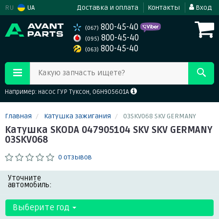
RU
UA
Доставка и оплата
Контакты
Вход
800-45-40
(067)
800-45-40
(095)
800-45-40
(063)
Какую запчасть ищете?
Например: насос ГУР Туксон, 06H905601A
Главная
Катушка зажигания
03SKV068 SKV GERMANY
Катушка SKODA 047905104 SKV SKV GERMANY
03SKV068
0 отзывов
Уточните
автомобиль:
Выберите год