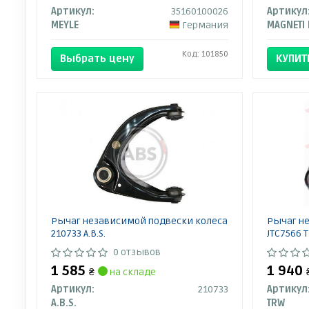
Артикул:
35160100026
Артикул
MEYLE
Германия
Код: 101850
Выбрать цену
КУПИТ
Рычаг независимой подвески колеса
Рычаг н
210733 A.B.S.
JTC7566 T
0 отзывов
1 585
1 940
₴
на складе
Артикул:
210733
Артикул
A.B.S.
TRW