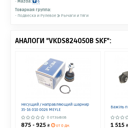
-
Mazda:
6
Товарная группа:
- Подвеска и Рулевое
Рычаги и тяги
АНАЛОГИ "VKDS824050B SKF":
Несущий / направляющий шарнир
Важіль п
35-16 010 0026 MEYLE
0 отзывов
875 - 925
1 515
₴
от 0 дн.