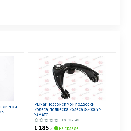
Рычаг независимой подвески
подвески
колеса, подвеска колеса J83006YMT
0.5
YAMATO
0 отзывов
1 185
₴
на складе