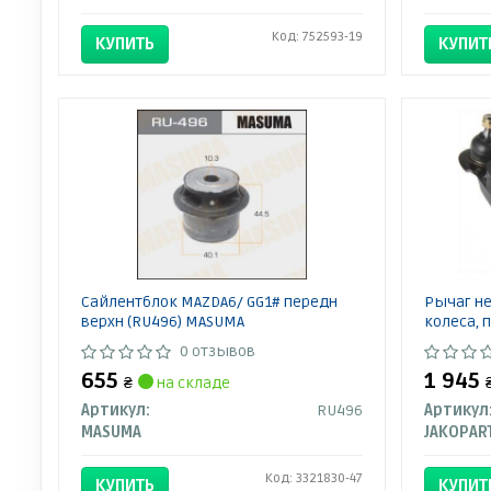
Код: 752593-19
КУПИТЬ
КУПИТ
Сайлентблок MAZDA6/ GG1# передн
Рычаг н
верхн (RU496) MASUMA
колеса, 
0 отзывов
655
1 945
₴
на складе
Артикул:
RU496
Артикул
MASUMA
JAKOPAR
Код: 3321830-47
КУПИТЬ
КУПИТ