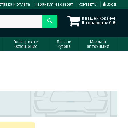
ставка и оплата
Гарантия и возврат
Контакты
Вход
В вашей корзине
0 товаров
на
0 ₴
Электрика и
Детали
Масла и
Освещение
кузова
автохимия