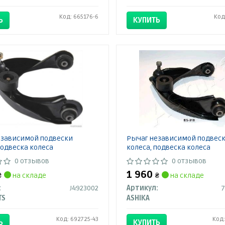
Код: 665176-6
Код
Ь
КУПИТЬ
езависимой подвески
Рычаг независимой подвес
подвеска колеса
колеса, подвеска колеса
0 отзывов
0 отзывов
1 960
₴
на складе
₴
на складе
:
J4923002
Артикул:
7
TS
ASHIKA
Код: 692725-43
Код:
Ь
КУПИТЬ