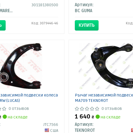
:
301181380500
Артикул:
MAGNETI MARELLI
BC GUMA
Код: 3079446-46
Код
Ь
КУПИТЬ
езависимой подвески колеса
Рычаг независимой подвеск
RW (LUCAS)
MA709 TEKNOROT
0 отзывов
0 отзывов
1 640
₴
на складе
₴
на складе
:
JTC7566
Артикул:
США
TEKNOROT