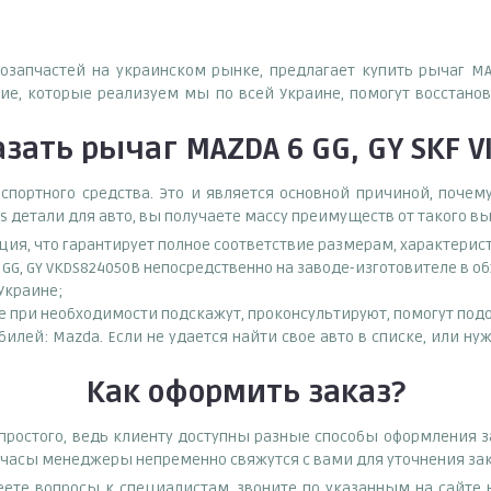
тозапчастей на украинском рынке, предлагает купить рычаг MA
е, которые реализуем мы по всей Украине, помогут восстанов
азать
рычаг MAZDA 6 GG, GY SKF 
спортного средства. Это и является основной причиной, поч
s детали для авто, вы получаете массу преимуществ от такого в
ция, что гарантирует полное соответствие размерам, характерис
 GG, GY VKDS824050B непосредственно на заводе-изготовителе в 
 Украине;
при необходимости подскажут, проконсультируют, помогут подоб
обилей: Mazda. Если не удается найти свое авто в списке, или 
Как оформить заказ?
простого, ведь клиенту доступны разные способы оформления з
е часы менеджеры непременно свяжутся с вами для уточнения зак
еете вопросы к специалистам, звоните по указанным на сайт