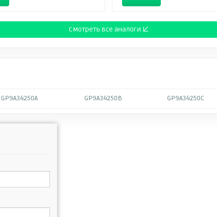
Смотреть все аналоги ↓
GP9A34250A
GP9A34250B
GP9A34250C