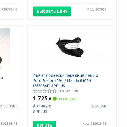
: 739781-46
Код: 207933
Выбрать цену
Рычаг подвески передний левый
ки
Ford Fusion (09-) / Mazda 6 (02-)
(25206AP) APPLUS
0 отзывов
1 725
₴
на складе
2-03-318L
Артикул:
25206AP
APPLUS
 692898-43
Код: 285016-75
КУПИТЬ