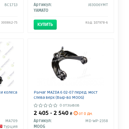
BC1713
Артикул:
J83006YMT
YAMATO
: 300862-75
Код: 107978-6
КУПИТЬ
и колеса
Рычаг MAZDA 6 02-07 перед. мост
слева верх (Выр-во MOOG)
0 отзывов
2 405 - 2 540
₴
от 0 дн.
MA709
Артикул:
MD-WP-2358
Турция
MOOG