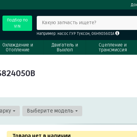
До
Подбор по
Какую запчасть ищете?
VIN
Например: насос ГУР Туксон, 06H905601A
Охлаждение и
Двигатель и
Сцепление и
Отопление
Выхлоп
трансмиссия
S824050B
арку
Выберите модель
Товара нет в наличии
.