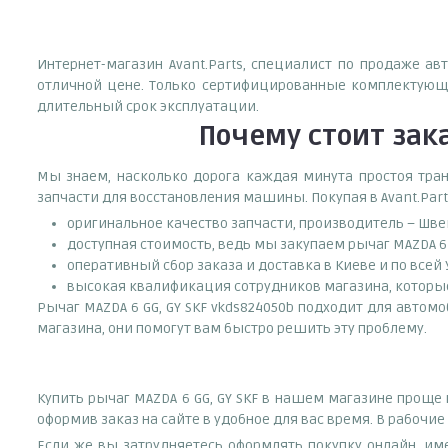
Интернет-магазин Avant.Parts, специалист по продаже ав
отличной цене. Только сертифицированные комплектующи
длительный срок эксплуатации.
Почему
стоит
зак
Мы знаем, насколько дорога каждая минута простоя тран
запчасти для восстановления машины. Покупая в Avant.Part
оригинальное качество запчасти, производитель – Шве
доступная стоимость, ведь мы закупаем рычаг MAZDA 6
оперативный сбор заказа и доставка в Киеве и по всей
высокая квалификация сотрудников магазина, которые 
Рычаг MAZDA 6 GG, GY SKF vkds824050b подходит для автом
магазина, они помогут вам быстро решить эту проблему.
Купить рычаг MAZDA 6 GG, GY SKF в нашем магазине проще 
оформив заказ на сайте в удобное для вас время. В рабочи
Если же вы затрудняетесь оформлять покупку онлайн, им