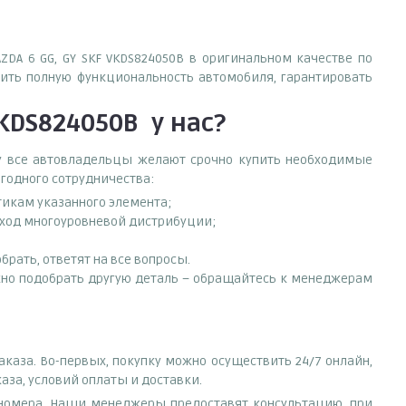
ZDA 6 GG, GY SKF VKDS824050B в оригинальном качестве по
ить полную функциональность автомобиля, гарантировать
VKDS824050B
у нас?
ему все автовладельцы желают срочно купить необходимые
ыгодного сотрудничества:
тикам указанного элемента;
обход многоуровневой дистрибуции;
рать, ответят на все вопросы.
нужно подобрать другую деталь – обращайтесь к менеджерам
аказа. Во-первых, покупку можно осуществить 24/7 онлайн,
аза, условий оплаты и доставки.
е номера. Наши менеджеры предоставят консультацию, при