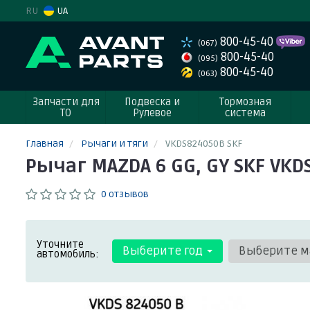
RU
UA
800-45-40
(067)
800-45-40
(095)
800-45-40
(063)
Запчасти для
Подвеска и
Тормозная
ТО
Рулевое
система
Главная
Рычаги и тяги
VKDS824050B SKF
Рычаг MAZDA 6 GG, GY SKF VKD
0 отзывов
Уточните
Выберите год
Выберите м
автомобиль: