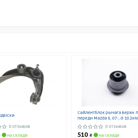
Сайлентблок рычага верхн. 
ідвіски
передн Mazda 6, 07-, d-10.2х4
0 отзывов
0 отзывов
510
₴
на складе
₴
на складе