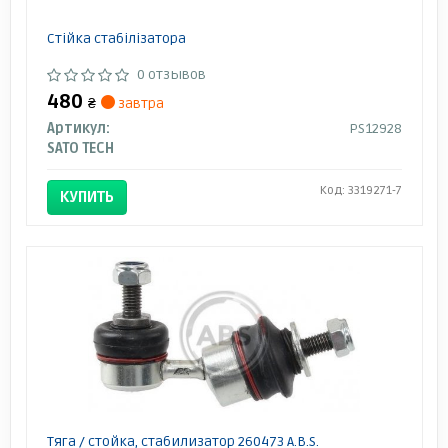
Стійка стабілізатора
0 отзывов
480
₴
завтра
Артикул:
PS12928
SATO TECH
Код: 3319271-7
КУПИТЬ
Тяга / стойка, стабилизатор 260473 A.B.S.