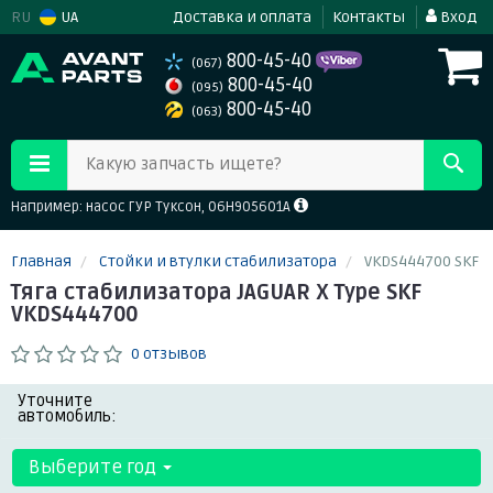
RU
UA
Доставка и оплата
Контакты
Вход
800-45-40
(067)
800-45-40
(095)
800-45-40
(063)
Какую запчасть ищете?
Например: насос ГУР Туксон, 06H905601A
Главная
Стойки и втулки стабилизатора
VKDS444700 SKF
Тяга стабилизатора JAGUAR X Type SKF
VKDS444700
0 отзывов
Уточните
автомобиль:
Выберите год