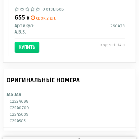
0 отзывов
655
₴
срок 2 дн.
Артикул:
260473
A.B.S.
Код: 901014-8
КУПИТЬ
ОРИГИНАЛЬНЫЕ НОМЕРА
JAGUAR:
C2S24698
C2S40709
C2S45009
C2S4585