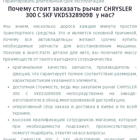
гарантировать длительный срок эксплуатации.
Почему
стоит
заказать
рычаг CHRYSLER
300 C SKF VKDS328909B
у нас?
Мы знаем, насколько дорога каждая минута простоя
транспортного средства. Это и является основной причиной,
почему все автовладельцы желают срочно купить
необходимые запчасти для восстановления машины.
Покупая в Avant.Parts детали для авто, вы получаете массу
преимуществ от такого выгодного сотрудничества:
оригинальное качество запчасти, производитель –
Швеция, что гарантирует полное соответствие размерам,
характеристикам указанного элемента;
доступная стоимость, ведь мы закупаем рычаг CHRYSLER
300 C VKDS328909B непосредственно на заводе-
изготовителе в обход многоуровневой дистрибуции;
оперативный сбор заказа и доставка в Киеве и по всей
Украине;
высокая квалификация сотрудников магазина, которые
при необходимости подскажут, проконсультируют,
помогут подобрать, ответят на все вопросы.
Рычаг CHRYSLER 300 C SKF vkds328909b подходит для