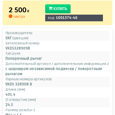
2 500
КУПИТЬ
₴
завтра
Код:
1001374-46
Производитель
SKF
(Швеция)
Каталожный номер
VKDS328909B
Тип руля
Поперечный рычаг
Дополнительный артикул / дополнительная информация 2
c шарниром независимой подвески / поворотным
рычагом
Парные номера артикулов
VKDS 328908 B
Длина [мм]
401.4
∅ отверстия [мм]
24.5
Размер резьбы 1