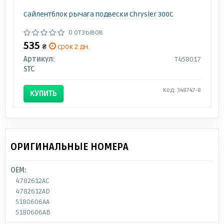
Сайлентблок рычага подвески Chrysler 300C
0 отзывов
535
₴
срок 2 дн.
Артикул:
T458017
STC
Код: 348747-8
КУПИТЬ
ОРИГИНАЛЬНЫЕ НОМЕРА
OEM:
4782612AC
4782612AD
5180606AA
5180606AB