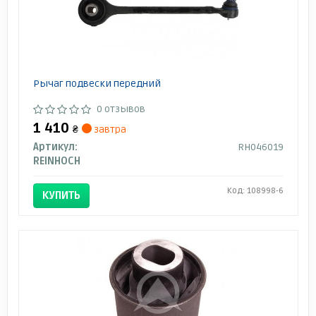
Рычаг подвески передний
0 отзывов
1 410
₴
завтра
Артикул:
RH046019
REINHOCH
Код: 108998-6
КУПИТЬ