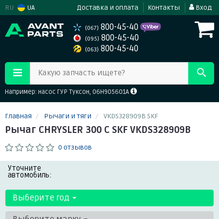
RU
UA
Доставка и оплата
Контакты
Вход
800-45-40
(067)
800-45-40
(095)
800-45-40
(063)
Какую запчасть ищете?
Например: насос ГУР Туксон, 06H905601A
Главная
Рычаги и тяги
VKDS328909B SKF
Рычаг CHRYSLER 300 C SKF VKDS328909B
0 отзывов
Уточните
автомобиль:
Выберите год