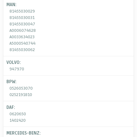
MAN:
81455030029
81455030031
81455030047
A0006074628
A0033634023
A5000540744
81455030062
VOLVO:
947970
BPW:
0526053070
0252191810
DAF:
0620650
1402420
MERCEDES-BENZ: