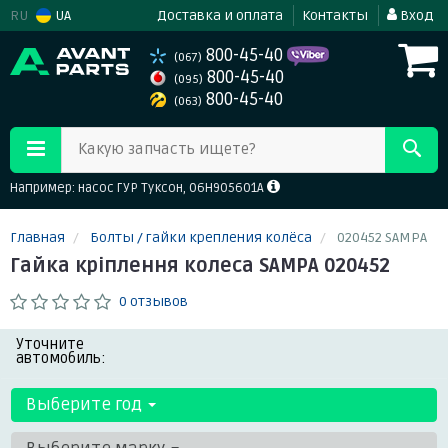
RU
UA
Доставка и оплата
Контакты
Вход
800-45-40
(067)
800-45-40
(095)
800-45-40
(063)
Какую запчасть ищете?
Например: насос ГУР Туксон, 06H905601A
Главная
Болты / гайки крепления колёса
020452 SAMPA
Гайка кріплення колеса SAMPA 020452
0 отзывов
Уточните
автомобиль:
Выберите год