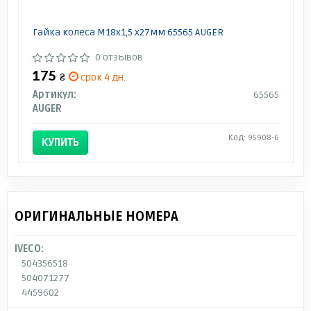
Гайка колеса M18x1,5 x27мм 65565 AUGER
0 отзывов
175
₴
срок 4 дн.
Артикул:
65565
AUGER
Код: 95908-6
КУПИТЬ
ОРИГИНАЛЬНЫЕ НОМЕРА
IVECO:
504356518
504071277
4459602