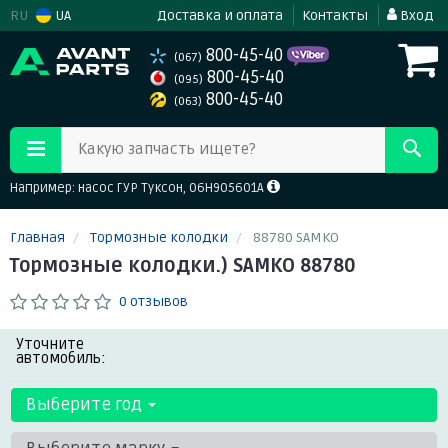
RU
UA
Доставка и оплата
Контакты
Вход
800-45-40
(067)
800-45-40
(095)
800-45-40
(063)
Какую запчасть ищете?
Например: насос ГУР Туксон, 06H905601A
Главная
Тормозные колодки
88780 SAMKO
Тормозные колодки.) SAMKO 88780
0 отзывов
Уточните
автомобиль:
Выберите год