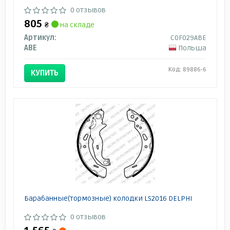
0 отзывов
805
₴
на складе
Артикул:
C0F029ABE
ABE
Польша
Код: 89886-6
КУПИТЬ
Барабанные(тормозные) колодки LS2016 DELPHI
0 отзывов