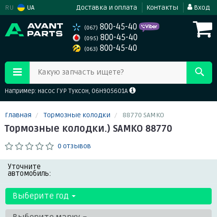
RU
UA
Доставка и оплата
Контакты
Вход
800-45-40
(067)
800-45-40
(095)
800-45-40
(063)
Какую запчасть ищете?
Например: насос ГУР Туксон, 06H905601A
Главная
Тормозные колодки
88770 SAMKO
Тормозные колодки.) SAMKO 88770
0 отзывов
Уточните
автомобиль:
Выберите год