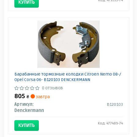
Код: 479533-74
КУПИТЬ
Барабанные тормозные колодки Citroen Nemo 08-/
Opel Corsa 06- B120103 DENCKERMANN
0 отзывов
805
₴
завтра
Артикул:
B120103
Denckermann
Код: 477489-74
КУПИТЬ