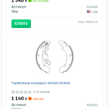
1 540
₴
на складе
Артикул:
GS8488
TRW
США
Код: 744101-31
КУПИТЬ
Тормозные колодки.) 404101 REMSA
0 отзывов
1 140
₴
завтра
Артикул:
404101