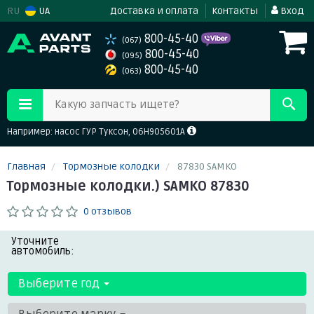
RU
UA
Доставка и оплата
Контакты
Вход
800-45-40
(067)
800-45-40
(095)
800-45-40
(063)
Какую запчасть ищете?
Например: насос ГУР Туксон, 06H905601A
Главная
Тормозные колодки
87830 SAMKO
Тормозные колодки.) SAMKO 87830
0 отзывов
Уточните
автомобиль:
Выберите год