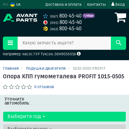
RU
UA
Доставка и оплата
Контакты
Вход
800-45-40
(067)
800-45-40
(095)
800-45-40
(063)
Какую запчасть ищете?
Например: насос ГУР Туксон, 06H905601A
Главная
Подушки двигателя
1015-0505 PROFIT
Опора КПП гумометалева PROFIT 1015-0505
0 отзывов
Уточните
автомобиль:
Выберите год