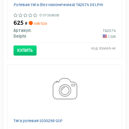
Рулевая тяга (без наконечника) TA2074 DELPHI
0 отзывов
625
₴
завтра
Артикул:
TA2074
Delphi
США
Код: 814669-46
КУПИТЬ
Тяга рулевая S030298 GSP