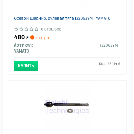
Осевой шарнир, рулевая тяга I32063YMT YAMATO
0 отзывов
480
₴
завтра
Артикул:
I32063YMT
YAMATO
Код: 86414-6
КУПИТЬ