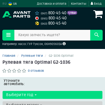
RU
UA
Доставка и оплата
Контакты
Вход
800-45-40
(067)
800-45-40
(095)
800-45-40
(063)
Какую запчасть ищете?
Например: насос ГУР Туксон, 06H905601A
Главная
Рулевые тяги
G2-1036 Optimal
Рулевая тяга Optimal G2-1036
0 отзывов
Уточните
автомобиль:
Выберите год