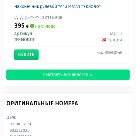
Наконечник рулевой тяги MA111 TEKNOROT
0 отзывов
395
₴
на складе
Артикул:
MA111
TEKNOROT
Турция
Код: 939615-46
КУПИТЬ
Смотреть все аналоги ↓
ОРИГИНАЛЬНЫЕ НОМЕРА
OEM:
999401211G
992213020