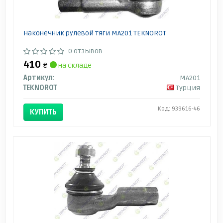
Наконечник рулевой тяги MA201 TEKNOROT
0 отзывов
410
₴
на складе
Артикул:
MA201
TEKNOROT
Турция
Код: 939616-46
КУПИТЬ