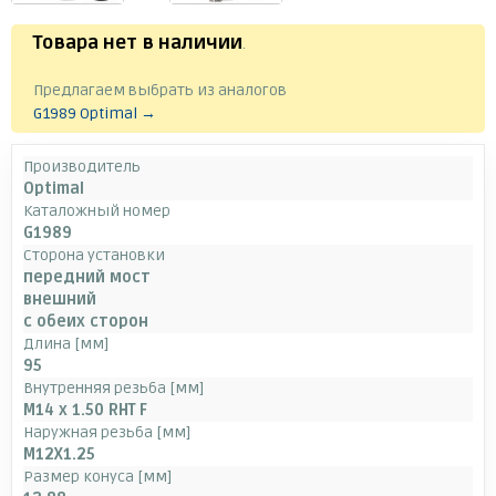
Товара нет в наличии
.
Предлагаем выбрать из аналогов
G1989 Optimal →
Производитель
Optimal
Каталожный номер
G1989
Сторона установки
передний мост
внешний
с обеих сторон
Длина [мм]
95
Внутренняя резьба [мм]
M14 x 1.50 RHT F
Наружная резьба [мм]
M12X1.25
Размер конуса [мм]