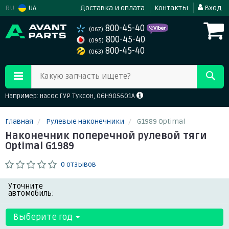
RU
UA
Доставка и оплата
Контакты
Вход
800-45-40
(067)
800-45-40
(095)
800-45-40
(063)
Какую запчасть ищете?
Например: насос ГУР Туксон, 06H905601A
Главная
Рулевые наконечники
G1989 Optimal
Наконечник поперечной рулевой тяги
Optimal G1989
0 отзывов
Уточните
автомобиль:
Выберите год