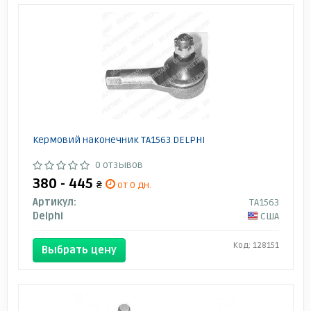
Кермовий наконечник TA1563 DELPHI
0 отзывов
380 - 445
₴
от 0 дн.
Артикул:
TA1563
Delphi
США
Код: 128151
Выбрать цену