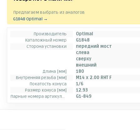
Предлагаем выбрать из аналогов
G1848 Optimal →
Производитель
Optimal
Каталожный номер
G1848
Сторона установки
передний мост
слева
сверху
внешний
Длина [мм]
180
Внутренняя резьба [мм]
M14 x 2.00 RHT F
Покатость конуса
1/6
Размер конуса [мм]
12.93
Парные номера артикулов
G1-849