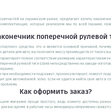
тозапчастей на украинском рынке, предлагает купить наконечн
комплектующие, которые реализуем мы по всей Украине, пом
конечник поперечной рулевой т
спортного средства. Это и является основной причиной, поч
s детали для авто, вы получаете массу преимуществ от такого в
о гарантирует полное соответствие размерам, характеристикам ук
перечной рулевой тяги G1848 непосредственно на заводе-изгото
 Украине;
при необходимости подскажут, проконсультируют, помогут подоб
ит для автомобилей: Volvo. Если не удается найти свое авто в с
 проблему.
Как оформить заказ?
нашем магазине проще простого, ведь клиенту доступны разны
е для вас время. В рабочие часы менеджеры непременно свяжутся