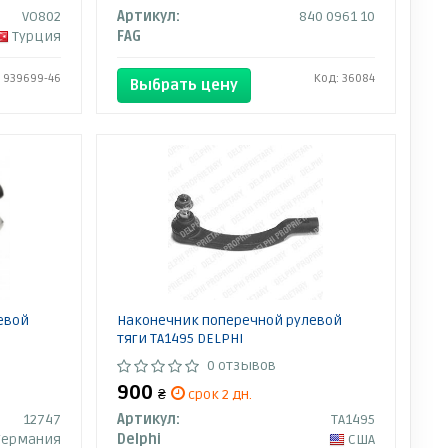
VO802
Артикул:
840 0961 10
Турция
FAG
 939699-46
Код: 36084
Выбрать цену
евой
Наконечник поперечной рулевой
тяги TA1495 DELPHI
0 отзывов
900
₴
срок 2 дн.
12747
Артикул:
TA1495
Германия
Delphi
США