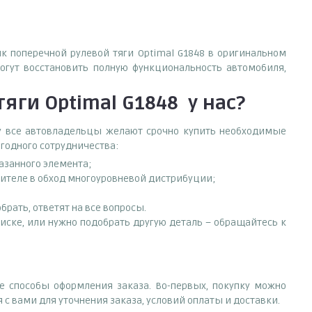
ик поперечной рулевой тяги Optimal G1848 в оригинальном
огут восстановить полную функциональность автомобиля,
яги Optimal G1848
у нас?
ему все автовладельцы желают срочно купить необходимые
ыгодного сотрудничества:
азанного элемента;
вителе в обход многоуровневой дистрибуции;
рать, ответят на все вопросы.
писке, или нужно подобрать другую деталь – обращайтесь к
е способы оформления заказа. Во-первых, покупку можно
 с вами для уточнения заказа, условий оплаты и доставки.