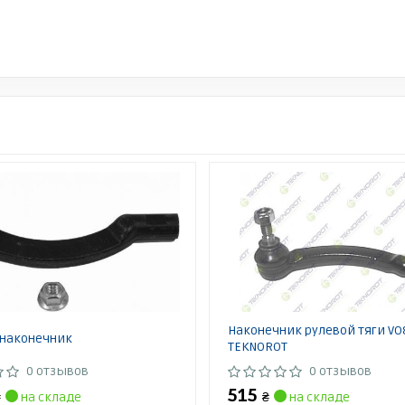
Наконечник рулевой тяги VO
 наконечник
TEKNOROT
0 отзывов
0 отзывов
515
₴
на складе
₴
на складе