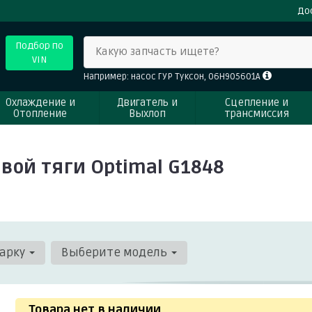
До
Подбор по
Какую запчасть ищете?
VIN
Например: насос ГУР Туксон, 06H905601A
Охлаждение и
Двигатель и
Сцепление и
Отопление
Выхлоп
трансмиссия
вой тяги Optimal G1848
арку
Выберите модель
Товара нет в наличии
.