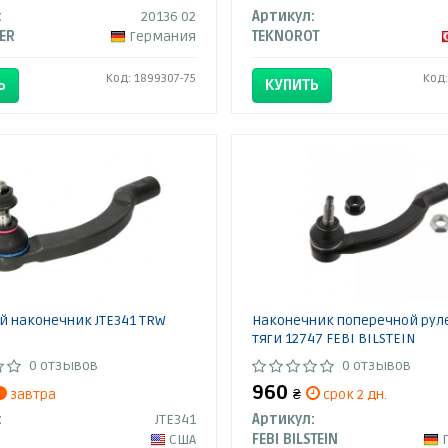
:
20136 02
Артикул:
ER
Германия
TEKNOROT
Код: 1899307-75
Код:
Ь
КУПИТЬ
 наконечник JTE341 TRW
Наконечник поперечной рул
тяги 12747 FEBI BILSTEIN
0 отзывов
0 отзывов
960
завтра
₴
срок 2 дн.
:
JTE341
Артикул:
США
FEBI BILSTEIN