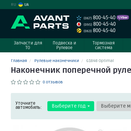
RU
UA
800-45-40
(067)
800-45-40
(095)
800-45-40
(063)
Запчасти для
Подвеска и
Тормозная
ТО
Рулевое
система
Главная
Рулевые наконечники
G1848 Optimal
Наконечник поперечной руле
0 отзывов
Уточните
Выберите год
Выберите м
автомобиль: