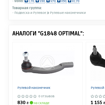
-
Volvo:
C70
,
S90
,
V70
,
V90
,
XC70
Товарная группа:
- Подвеска и Рулевое
Рулевые наконечники
АНАЛОГИ "G1848 OPTIMAL":
Рулевой наконечник
Рулевой
0 отзывов
830
1 155
₴
на складе