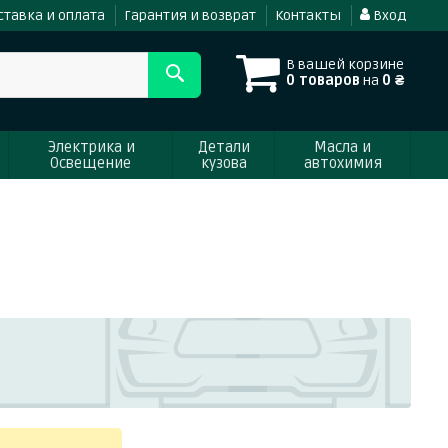
ставка и оплата
Гарантия и возврат
Контакты
Вход
В вашей корзине
0 товаров
на
0 ₴
Электрика и
Детали
Масла и
Освещение
кузова
автохимия