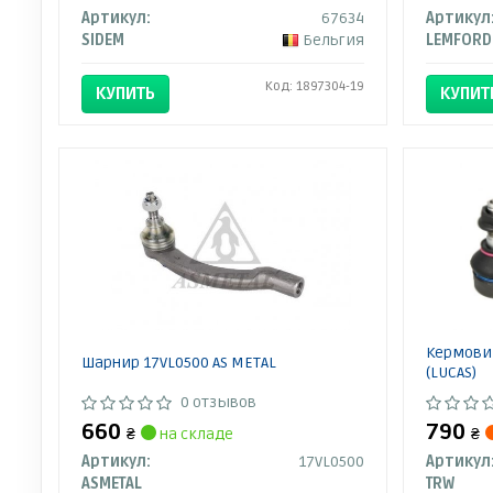
Артикул:
67634
Артикул
SIDEM
Бельгия
LEMFORD
Код: 1897304-19
КУПИТЬ
КУПИТ
Кермовий
Шарнир 17VL0500 AS METAL
(LUCAS)
0 отзывов
660
790
₴
на складе
₴
Артикул:
17VL0500
Артикул
ASMETAL
TRW