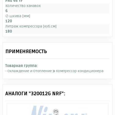
PAG 46 YF
Количество канавок
6
∅ шкива [мм]
120
Литраж компрессора [куб.см]
180
ПРИМЕНЯЕМОСТЬ
Товарная группа:
- Охлаждение и Отопление
Компрессор кондиционера
АНАЛОГИ "320012G NRF":