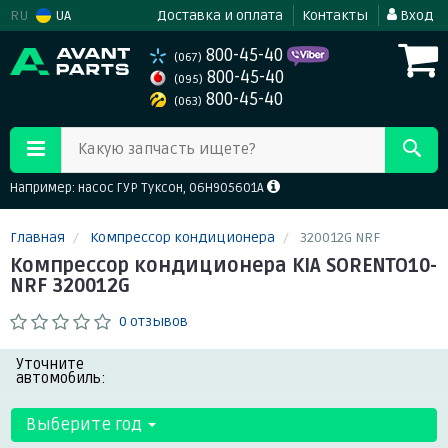
RU
UA
Доставка и оплата
Контакты
Вход
800-45-40
(067)
800-45-40
(095)
800-45-40
(063)
Какую запчасть ищете?
Например: насос ГУР Туксон, 06H905601A
Главная
Компрессор кондиционера
320012G NRF
Компрессор кондиционера KIA SORENTO10-
NRF 320012G
0 отзывов
Уточните
автомобиль:
Выберите год