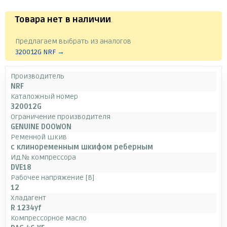
Товара нет в наличии
.
Предлагаем выбрать из аналогов
320012G NRF →
Производитель
NRF
Каталожный номер
320012G
Ограничение производителя
GENUINE DOOWON
Ременной шкив
с клиноременным шкифом реберным
Ид.№ компрессора
DVE18
Рабочее напряжение [В]
12
Хладагент
R 1234yf
Компрессорное масло