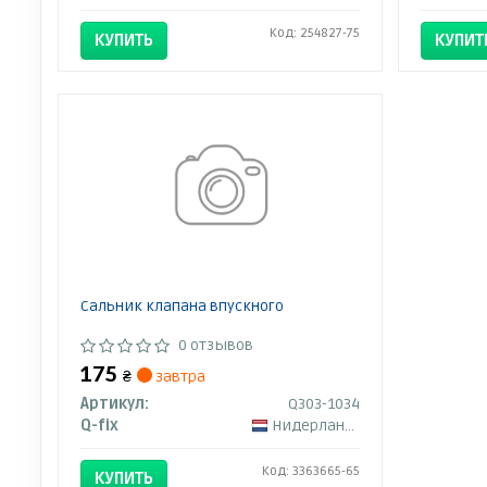
Код: 254827-75
КУПИТЬ
КУПИТ
Сальник клапана впускного
0 отзывов
175
₴
завтра
Артикул:
Q303-1034
Q-fix
Нидерланды
Код: 3363665-65
КУПИТЬ