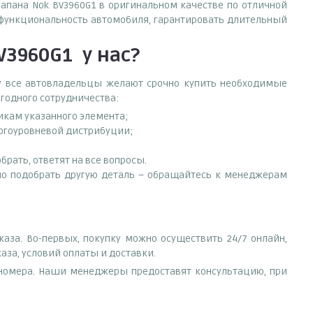
лапана Nok BV3960G1 в оригинальном качестве по отличной
 функциональность автомобиля, гарантировать длительный
BV3960G1
у нас?
ему все автовладельцы желают срочно купить необходимые
ыгодного сотрудничества:
тикам указанного элемента;
ногоуровневой дистрибуции;
рать, ответят на все вопросы.
ужно подобрать другую деталь – обращайтесь к менеджерам
аза. Во-первых, покупку можно осуществить 24/7 онлайн,
аза, условий оплаты и доставки.
е номера. Наши менеджеры предоставят консультацию, при