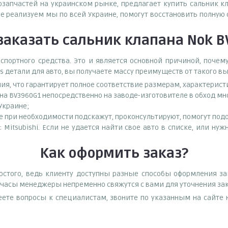
тозапчастей на украинском рынке, предлагает купить сальник к
 реализуем мы по всей Украине, помогут восстановить полную
заказать
сальник клапана Nok 
спортного средства. Это и является основной причиной, поч
s детали для авто, вы получаете массу преимуществ от такого в
ния, что гарантирует полное соответствие размерам, характерис
на BV3960G1 непосредственно на заводе-изготовителе в обход м
 Украине;
при необходимости подскажут, проконсультируют, помогут подоб
 Mitsubishi. Если не удается найти свое авто в списке, или н
Как оформить заказ?
стого, ведь клиенту доступны разные способы оформления зак
е часы менеджеры непременно свяжутся с вами для уточнения зак
еете вопросы к специалистам, звоните по указанным на сайт