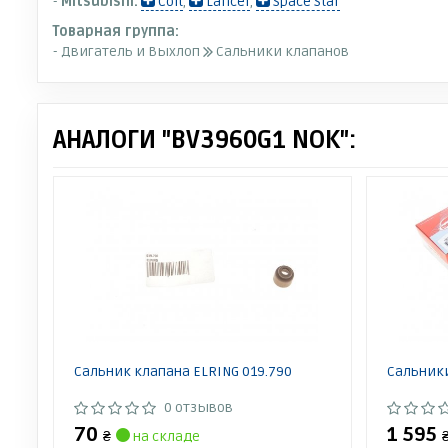
-
Mitsubishi:
Colt
,
Lancer
,
Space Star
Товарная группа:
- Двигатель и Выхлоп
Сальники клапанов
АНАЛОГИ "BV3960G1 NOK":
Сальник клапана ELRING 019.790
Сальники
0 отзывов
70
1 595
₴
на складе