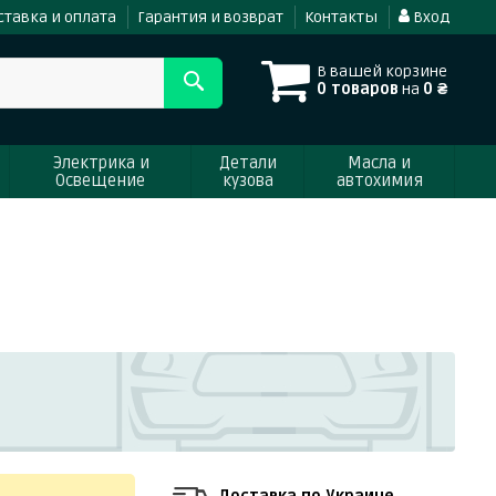
ставка и оплата
Гарантия и возврат
Контакты
Вход
В вашей корзине
0 товаров
на
0 ₴
Электрика и
Детали
Масла и
Освещение
кузова
автохимия