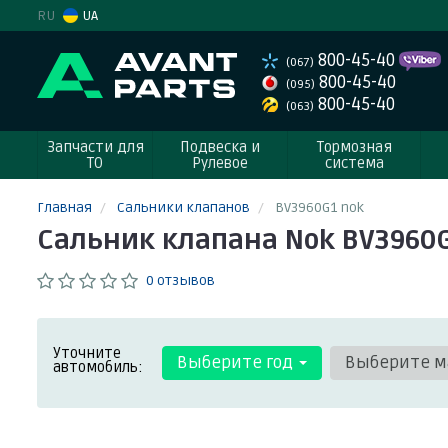
RU
UA
800-45-40
(067)
800-45-40
(095)
800-45-40
(063)
Запчасти для
Подвеска и
Тормозная
ТО
Рулевое
система
Главная
Сальники клапанов
BV3960G1 nok
Сальник клапана Nok BV3960
0 отзывов
Уточните
Выберите год
Выберите м
автомобиль: