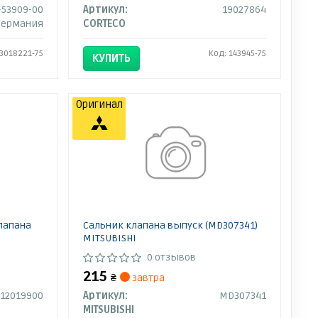
-53909-00
Артикул:
19027864
Германия
CORTECO
 3018221-75
Код: 143945-75
КУПИТЬ
Оригинал
лапана
Сальник клапана выпуск (MD307341)
MITSUBISHI
0 отзывов
215
₴
завтра
12019900
Артикул:
MD307341
MITSUBISHI