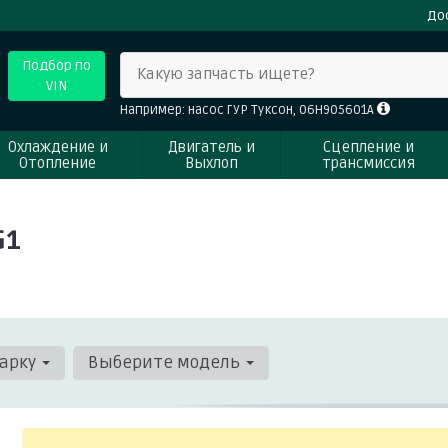
До
Подбор по
Какую запчасть ищете?
VIN
Например: насос ГУР Туксон, 06H905601A
Охлаждение и
Двигатель и
Сцепление и
Отопление
Выхлоп
трансмиссия
G1
арку
Выберите модель