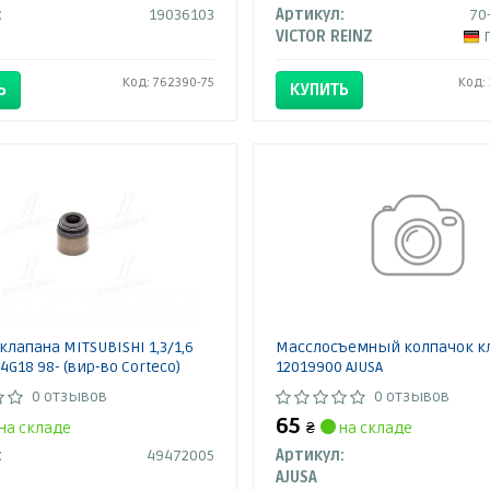
:
19036103
Артикул:
70
VICTOR REINZ
Код: 762390-75
Код:
Ь
КУПИТЬ
клапана MITSUBISHI 1,3/1,6
Масслосъемный колпачок к
4G18 98- (вир-во Corteco)
12019900 AJUSA
0 отзывов
0 отзывов
65
на складе
₴
на складе
:
49472005
Артикул:
AJUSA