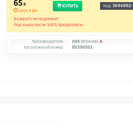
65
₴
КУПИТЬ
Код:
3694902-
срок 2 дн.
Возврату не подлежит
Под заказ после 100% предоплаты
Производитель
nok
(Япония)
Каталожный номер
BV3960G1