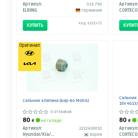
Артикул:
019.790
Артикул
ELRING
Германия
CORTECO
Код: 63313-75
КУПИТЬ
КУПИТ
Оригинал
Сальник 
Сальник клапана (вир-во Mobis)
16V 4G13/
0 отзывов
80
80
₴
на складе
₴
Артикул:
2222438010
Артикул
Hyundai/Kia/Mobis
Корея
CORTECO