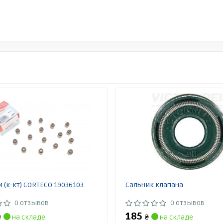
 (к-кт) CORTECO 19036103
Сальник клапана
0 отзывов
0 отзывов
185
₴
на складе
₴
на складе