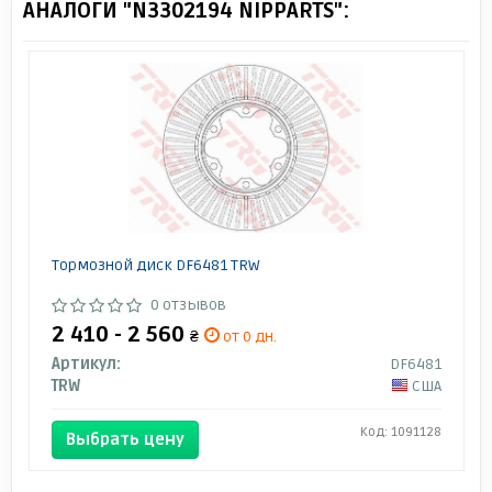
АНАЛОГИ "N3302194 NIPPARTS":
Тормозной диск DF6481 TRW
0 отзывов
2 410 - 2 560
₴
от 0 дн.
Артикул:
DF6481
TRW
США
Код: 1091128
Выбрать цену