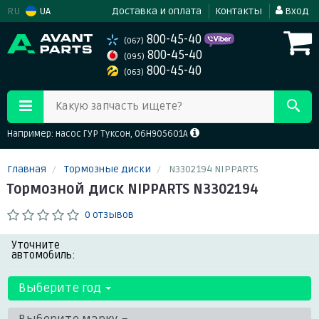
RU
UA
Доставка и оплата
Контакты
Вход
800-45-40
(067)
800-45-40
(095)
800-45-40
(063)
Какую запчасть ищете?
Например: насос ГУР Туксон, 06H905601A
Главная
Тормозные диски
N3302194 NIPPARTS
Тормозной диск NIPPARTS N3302194
0 отзывов
Уточните
автомобиль:
Выберите год