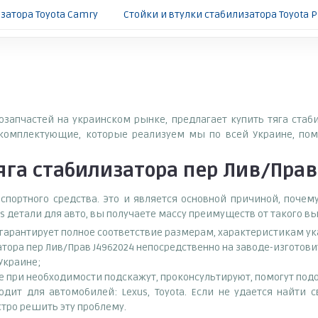
затора Toyota Camry
Стойки и втулки стабилизатора Toyota P
тозапчастей на украинском рынке, предлагает купить тяга стаб
комплектующие, которые реализуем мы по всей Украине, пом
яга стабилизатора пер Лив/Прав
спортного средства. Это и является основной причиной, поч
s детали для авто, вы получаете массу преимуществ от такого в
о гарантирует полное соответствие размерам, характеристикам ук
атора пер Лив/Прав J4962024 непосредственно на заводе-изготов
 Украине;
при необходимости подскажут, проконсультируют, помогут подоб
одит для автомобилей: Lexus, Toyota. Если не удается найти 
тро решить эту проблему.