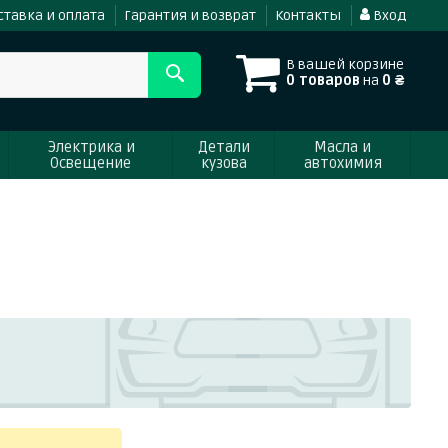
ставка и оплата
Гарантия и возврат
Контакты
Вход
В вашей корзине
0 товаров
на
0 ₴
Электрика и
Детали
Масла и
Освещение
кузова
автохимия