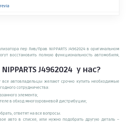
revia
илизатора пер Лив/Прав NIPPARTS J4962024 в оригинальном
огут восстановить полную функциональность автомобиля,
 NIPPARTS J4962024
у нас?
ему все автовладельцы желают срочно купить необходимые
ыгодного сотрудничества:
азанного элемента;
ителе в обход многоуровневой дистрибуции;
рать, ответят на все вопросы.
свое авто в списке, или нужно подобрать другую деталь –