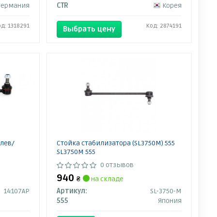
Германия
CTR
Корея
од: 1318291
Код: 2874191
Выбрать цену
 лев/
Стойка стабилизатора (SL3750M) 555
SL3750M 555
0 отзывов
940
₴
на складе
14107AP
Артикул:
SL-3750-M
555
Япония