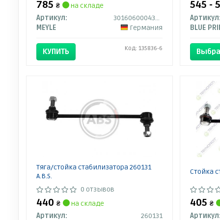
785
545 - 
₴
на складе
Артикул:
30160600043HD
Артикул
MEYLE
Германия
BLUE PRI
Код: 135836-6
КУПИТЬ
Выбра
Тяга/стойка стабилизатора 260131
Стойка с
A.B.S.
0 отзывов
440
405
₴
на складе
₴
Артикул:
260131
Артикул