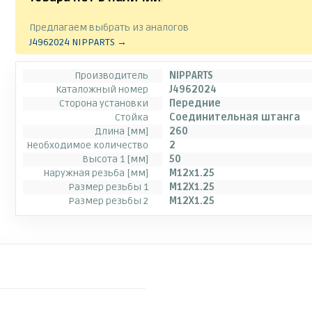
Предлагаем выбрать из аналогов
J4962024 NIPPARTS →
Производитель
NIPPARTS
Каталожный номер
J4962024
Сторона установки
Передние
Стойка
Соединительная штанга
Длина [мм]
260
Необходимое количество
2
Высота 1 [мм]
50
Наружная резьба [мм]
M12x1.25
Размер резьбы 1
M12X1.25
Размер резьбы 2
M12X1.25