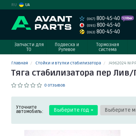
RU
UA
800-45-40
(067)
800-45-40
(095)
800-45-40
(063)
Запчасти для
Подвеска и
Тормозная
ТО
Рулевое
система
Главная
Стойки и втулки стабилизатора
J4962024 NIP
Тяга стабилизатора пер Лив/
0 отзывов
Уточните
Выберите год
Выберите м
автомобиль: