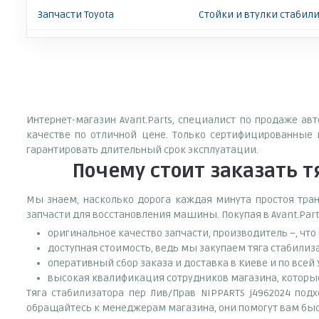
Запчасти Toyota
Стойки и втулки стабили
Интернет-магазин Avant.Parts, специалист по продаже ав
качестве по отличной цене. Только сертифицированные 
гарантировать длительный срок эксплуатации.
Почему
стоит
заказать
т
Мы знаем, насколько дорога каждая минута простоя тран
запчасти для восстановления машины. Покупая в Avant.Part
оригинальное качество запчасти, производитель –, чт
доступная стоимость, ведь мы закупаем тяга стабилиз
оперативный сбор заказа и доставка в Киеве и по всей
высокая квалификация сотрудников магазина, которые 
Тяга стабилизатора пер Лив/Прав NIPPARTS j4962024 подх
обращайтесь к менеджерам магазина, они помогут вам быс