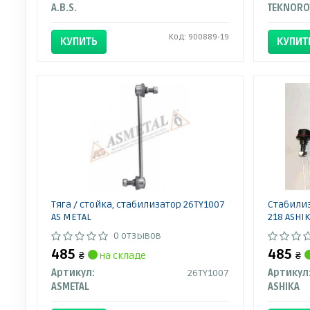
A.B.S.
TEKNORO
Код: 900889-19
КУПИТЬ
КУПИТ
Тяга / стойка, стабилизатор 26TY1007
Стабилиз
AS METAL
218 ASHIK
0 отзывов
485
485
₴
на складе
₴
Артикул:
26TY1007
Артикул
ASMETAL
ASHIKA