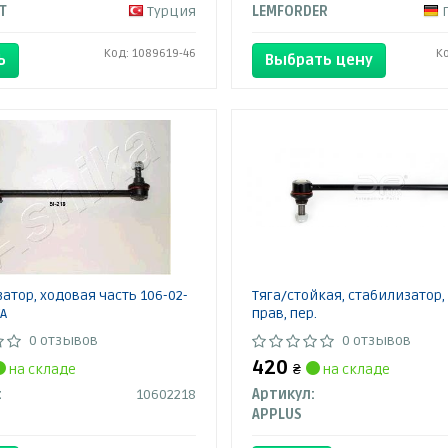
T
Турция
LEMFORDER
Код: 1089619-46
К
Ь
Выбрать цену
атор, ходовая часть 106-02-
Тяга/стойкая, стабилизатор,
A
прав, пер.
0 отзывов
0 отзывов
420
на складе
₴
на складе
:
10602218
Артикул:
APPLUS