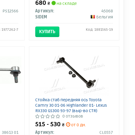
680
₴
на складе
PS12566
Артикул:
45068
SIDEM
Бельгия
: 1977262-7
Код: 1881565-19
КУПИТЬ
Стойка стаб передняя ось Toyota
Camry 30 01-06 Highlander 01- Lexus
RX330 GS300 93-97 (выр-во CTR)
0 отзывов
515 - 530
₴
от 0 дн.
38613 01
Артикул:
CL0557