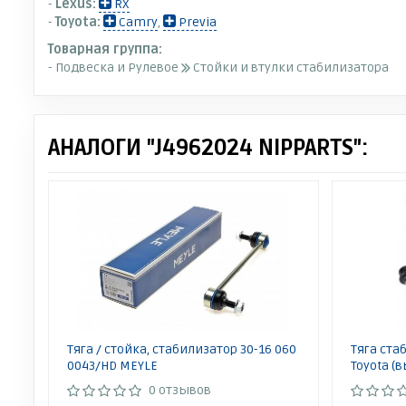
-
Lexus:
RX
-
Toyota:
Camry
,
Previa
Товарная группа:
- Подвеска и Рулевое
Стойки и втулки стабилизатора
АНАЛОГИ "J4962024 NIPPARTS":
Тяга / стойка, стабилизатор 30-16 060
Тяга ста
0043/HD MEYLE
Toyota (в
0 отзывов