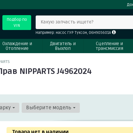
До
Подбор по
Какую запчасть ищете?
VIN
Например: насос ГУР Туксон, 06H905601A
Охлаждение и
Двигатель и
Сцепление и
Отопление
Выхлоп
трансмиссия
PARTS
Прав NIPPARTS J4962024
арку
Выберите модель
Товара нет в наличии
.