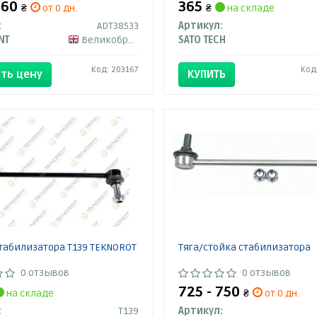
560
365
₴
от 0 дн.
₴
на складе
:
ADT38533
Артикул:
NT
Великобритания
SATO TECH
Код: 203167
Код
ть цену
КУПИТЬ
табилизатора T139 TEKNOROT
Тяга/стойка стабилизатора
0 отзывов
0 отзывов
725 - 750
на складе
₴
от 0 дн.
:
T139
Артикул: