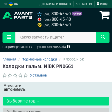
RU
UA
Доставка и оплата
Контакты
Вход
800-45-40
(067)
800-45-40
(095)
800-45-40
(063)
Какую запчасть ищете?
Например: насос ГУР Туксон, 06H905601A
Главная
Тормозные колодки
PN0661 NiBK
Колодки гальм. NiBK PN0661
0 отзывов
Уточните
автомобиль:
Выберите год