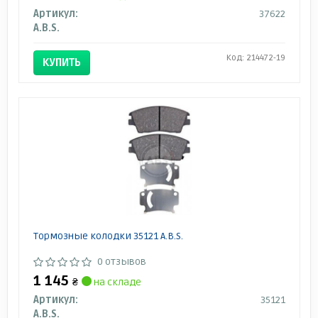
Артикул:
37622
A.B.S.
Код: 214472-19
КУПИТЬ
Тормозные колодки 35121 A.B.S.
0 отзывов
1 145
₴
на складе
Артикул:
35121
A.B.S.