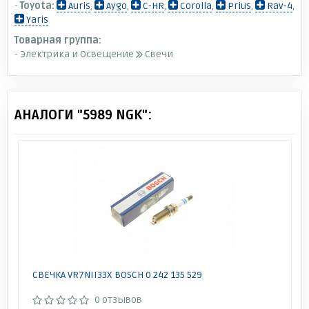
-
Toyota:
Auris
,
Aygo
,
C-HR
,
Corolla
,
Prius
,
Rav-4
,
Yaris
Товарная группа:
- Электрика и Освещение
Свечи
АНАЛОГИ "5989 NGK":
СВЕЧКА VR7NII33X BOSCH 0 242 135 529
0 отзывов