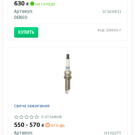
630
₴
на складе
Артикул:
SC16HR11
DENSO
Код: 130602-7
КУПИТЬ
Свеча зажигания
0 отзывов
550 - 570
₴
от 0 дн.
Артикул:
IXEH22TT