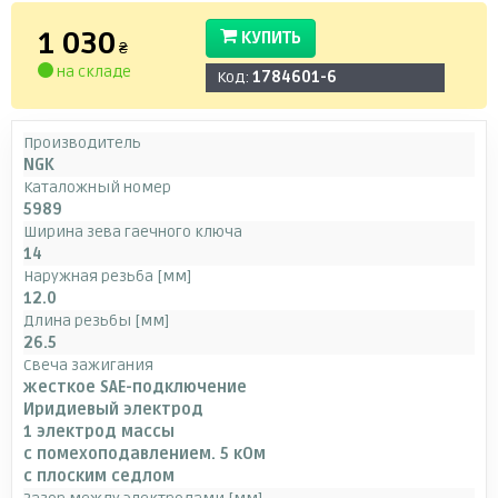
1 030
КУПИТЬ
₴
на складе
Код:
1784601-6
Производитель
NGK
Каталожный номер
5989
Ширина зева гаечного ключа
14
Наружная резьба [мм]
12.0
Длина резьбы [мм]
26.5
Свеча зажигания
жесткое SAE-подключение
Иридиевый электрод
1 электрод массы
с помехоподавлением. 5 кОм
с плоским седлом