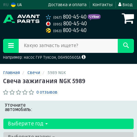
RU
UA
Доставка и оплата
Контакты
Вход
800-45-40
(067)
800-45-40
(095)
800-45-40
(063)
Какую запчасть ищете?
Например: насос ГУР Туксон, 06H905601A
Главная
Свечи
5989 NGK
Свеча зажигания NGK 5989
0 отзывов
Уточните
автомобиль:
Выберите год