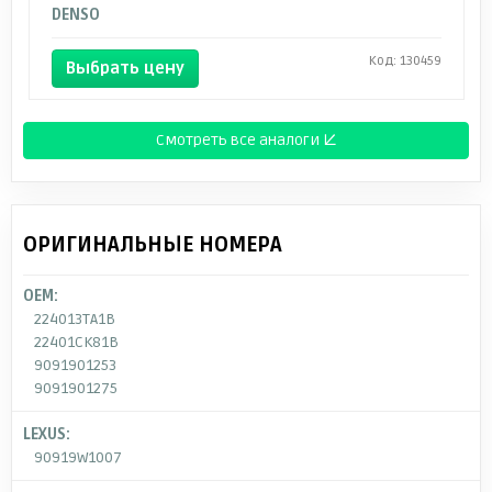
DENSO
Код: 130459
Выбрать цену
Смотреть все аналоги ↓
ОРИГИНАЛЬНЫЕ НОМЕРА
OEM:
224013TA1B
22401CK81B
9091901253
9091901275
LEXUS:
90919W1007