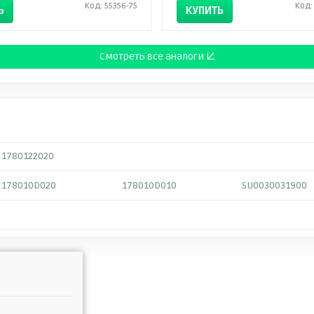
Код: 55356-75
Код:
Ь
КУПИТЬ
Смотреть все аналоги ↓
1780122020
178010D020
178010D010
SU0030031900