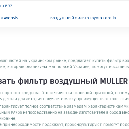
ru BRZ
a Avensis
Воздушный фильтр Toyota Corolla
тозапчастей на украинском рынке, предлагает купить фильтр в
е, которые реализуем мы по всей Украине, помогут восстанов
зать
фильтр воздушный MULLER F
спортного средства. Это и является основной причиной, поч
s детали для авто, вы получаете массу преимуществ от такого в
о гарантирует полное соответствие размерам, характеристикам ук
шный PA766 непосредственно на заводе-изготовителе в обход мн
 Украине;
при необходимости подскажут, проконсультируют, помогут подоб