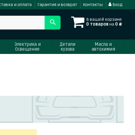
ставка и оплата
Гарантия и возврат
Контакты
Вход
В вашей корзине
0 товаров
на
0 ₴
Электрика и
Детали
Масла и
Освещение
кузова
автохимия