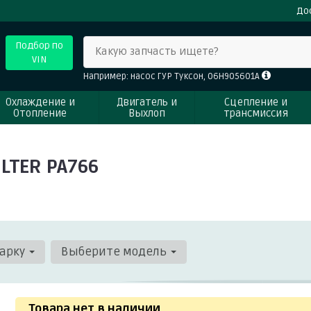
До
Подбор по
Какую запчасть ищете?
VIN
Например: насос ГУР Туксон, 06H905601A
Охлаждение и
Двигатель и
Сцепление и
Отопление
Выхлоп
трансмиссия
LTER PA766
арку
Выберите модель
Товара нет в наличии
.