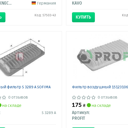
MAHLE / KNECHT
Германия
KAVO
Код: 57503-43
Код
Ь
КУПИТЬ
й фильтр S 3289 A SOFIMA
Фильтр воздушный 15123106
0 отзывов
0 отзывов
175
на складе
₴
на складе
:
S 3289 A
Артикул:
PROFIT