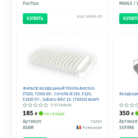
Purflux
Код: 60662-20
КУПИТЬ
КУПИТ
Фильтр воздушный Toyota Avensis
(T220, T250) 00-, Corolla (E110, E120,
Воздушны
E150) 97-, Subaru BRZ 11- (70265) Asam
0 отзывов
185
350
₴
на складе
₴
Артикул:
70265
Артикул
ASAM
Румыния
SOFIMA