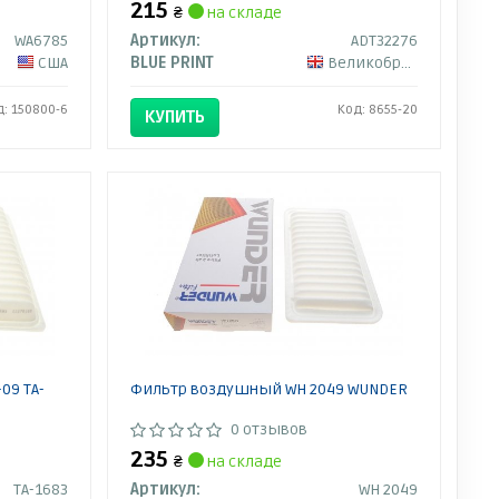
215
₴
на складе
WA6785
Артикул:
ADT32276
США
BLUE PRINT
Великобритания
д: 150800-6
Код: 8655-20
КУПИТЬ
-09 TA-
Фильтр воздушный WH 2049 WUNDER
0 отзывов
235
₴
на складе
TA-1683
Артикул:
WH 2049