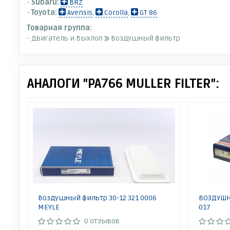
-
Subaru:
BRZ
-
Toyota:
Avensis
,
Corolla
,
GT 86
Товарная группа:
- Двигатель и Выхлоп
Воздушный фильтр
АНАЛОГИ "PA766 MULLER FILTER":
Воздушный фильтр 30-12 321 0006
ВОЗДУШН
MEYLE
017
0 отзывов