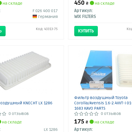
450
на складе
₴
на складе
:
F 026 400 017
Артикул:
Германия
WIX FILTERS
Код: 43313-75
Ко
Ь
КУПИТЬ
Фильтр воздушный Toyota
воздушный KNECHT LX 1286
Corolla/Avensis 1.6-2.4VVT-i 01
1683 KAVO PARTS
0 отзывов
0 отзывов
175
на складе
₴
на складе
:
LX 1286
Артикул: