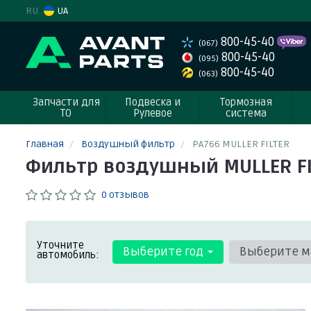
RU
UA
800-45-40
(067)
800-45-40
(095)
800-45-40
(063)
Запчасти для
Подвеска и
Тормозная
ТО
Рулевое
система
Главная
Воздушный фильтр
PA766 MULLER FILTER
Фильтр воздушный MULLER FI
0 отзывов
Уточните
Выберите год
Выберите м
автомобиль: