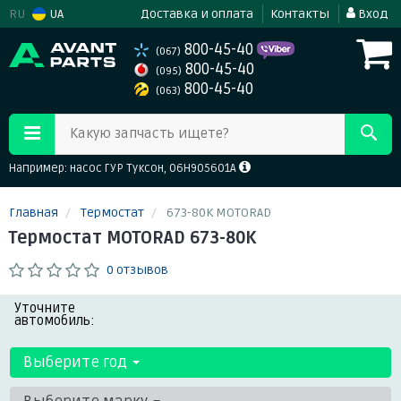
RU
UA
Доставка и оплата
Контакты
Вход
800-45-40
(067)
800-45-40
(095)
800-45-40
(063)
Какую запчасть ищете?
Например: насос ГУР Туксон, 06H905601A
Главная
Термостат
673-80K MOTORAD
Термостат MOTORAD 673-80K
0 отзывов
Уточните
автомобиль:
Выберите год