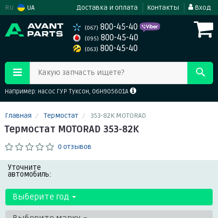
RU
UA
Доставка и оплата
Контакты
Вход
800-45-40
(067)
800-45-40
(095)
800-45-40
(063)
Какую запчасть ищете?
Например: насос ГУР Туксон, 06H905601A
Главная
Термостат
353-82K MOTORAD
Термостат MOTORAD 353-82K
0 отзывов
Уточните
автомобиль:
Выберите год