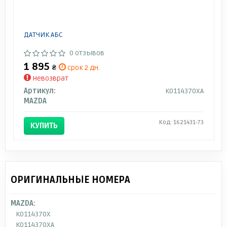
ДАТЧИК АБС
0 отзывов
1 895
₴
срок 2 дн.
Невозврат
Артикул:
K0114370XA
MAZDA
Код: 1621431-73
КУПИТЬ
ОРИГИНАЛЬНЫЕ НОМЕРА
MAZDA:
K0114370X
K0114370XA