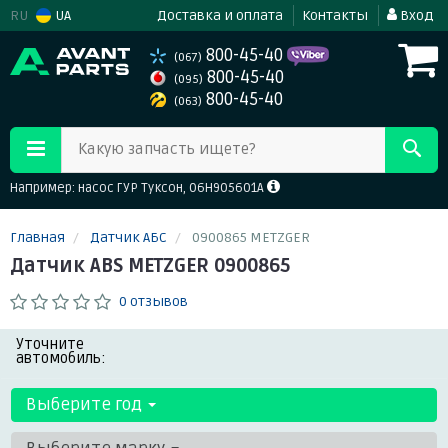
RU
UA
Доставка и оплата
Контакты
Вход
800-45-40
(067)
800-45-40
(095)
800-45-40
(063)
Какую запчасть ищете?
Например: насос ГУР Туксон, 06H905601A
Главная
Датчик АБС
0900865 METZGER
Датчик ABS METZGER 0900865
0 отзывов
Уточните
автомобиль:
Выберите год