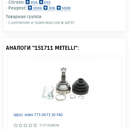
-
Citroen:
DS4
,
DS5
-
Peugeot:
3008
,
308
,
5008
Товарная группа:
- Сцепление и трансмиссия
ШРУС
АНАЛОГИ "151711 METELLI":
Шрус зовн 771 0671 30 FAG
0 отзывов