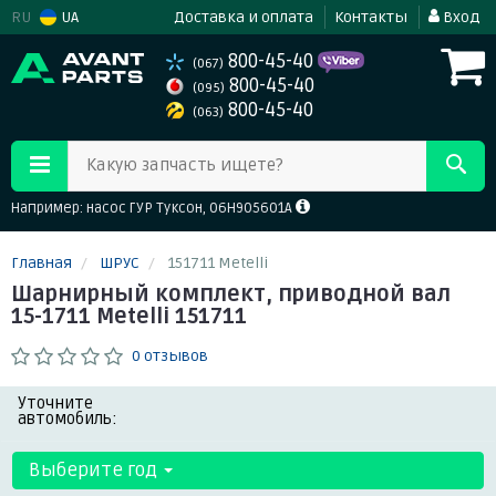
RU
UA
Доставка и оплата
Контакты
Вход
800-45-40
(067)
800-45-40
(095)
800-45-40
(063)
Какую запчасть ищете?
Например: насос ГУР Туксон, 06H905601A
Главная
ШРУС
151711 Metelli
Шарнирный комплект, приводной вал
15-1711 Metelli 151711
0 отзывов
Уточните
автомобиль:
Выберите год