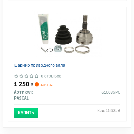
Шарнир приводного вала
0 отзывов
1 250
₴
завтра
Артикул:
G1C036PC
PASCAL
Код: 114321-6
КУПИТЬ