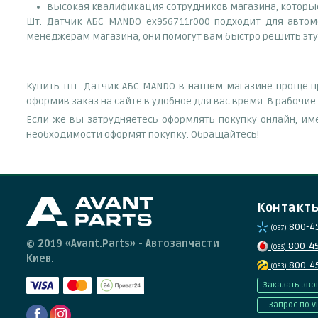
высокая квалификация сотрудников магазина, которые 
Шт. Датчик АБС MANDO ex956711r000 подходит для автомо
менеджерам магазина, они помогут вам быстро решить эту
Купить шт. Датчик АБС MANDO в нашем магазине проще пр
оформив заказ на сайте в удобное для вас время. В рабочи
Если же вы затрудняетесь оформлять покупку онлайн, им
необходимости оформят покупку. Обращайтесь!
Контакт
800-4
(067)
© 2019 «Avant.Parts» - Автозапчасти
800-4
(095)
Киев.
800-4
(063)
Заказать зво
Запрос по V