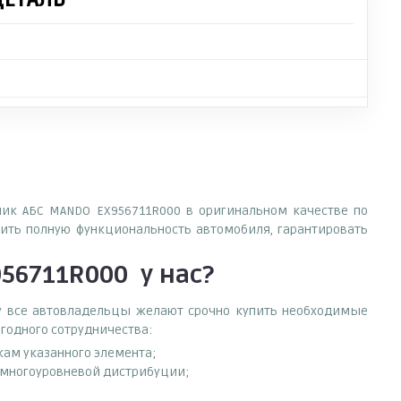
тчик АБС MANDO EX956711R000 в оригинальном качестве по
ить полную функциональность автомобиля, гарантировать
956711R000
у нас?
ему все автовладельцы желают срочно купить необходимые
ыгодного сотрудничества:
кам указанного элемента;
д многоуровневой дистрибуции;