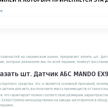
nt
втозапчастей на украинском рынке, предлагает купить шт. Да
е, которые реализуем мы по всей Украине, помогут восстанов
казать
шт. Датчик АБС MANDO EX
спортного средства. Это и является основной причиной, поч
s детали для авто, вы получаете массу преимуществ от такого в
ея, что гарантирует полное соответствие размерам, характеристи
С EX956711R000 непосредственно на заводе-изготовителе в обхо
 Украине;