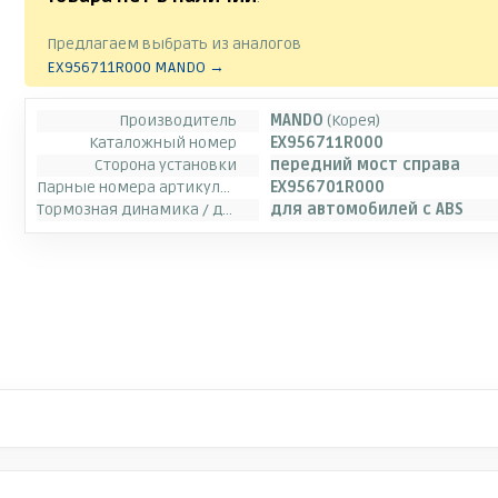
Предлагаем выбрать из аналогов
EX956711R000 MANDO →
Производитель
MANDO
(Корея)
Каталожный номер
EX956711R000
Сторона установки
передний мост справа
Парные номера артикулов
EX956701R000
Тормозная динамика / динамика движения
для автомобилей с ABS