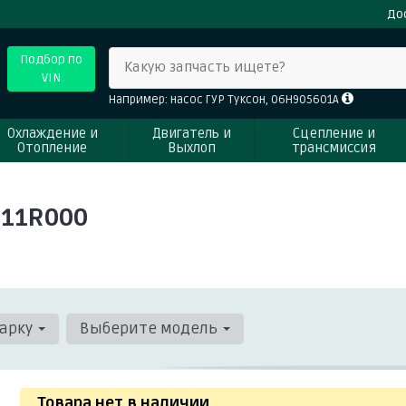
До
Подбор по
Какую запчасть ищете?
VIN
Например: насос ГУР Туксон, 06H905601A
Охлаждение и
Двигатель и
Сцепление и
Отопление
Выхлоп
трансмиссия
711R000
арку
Выберите модель
Товара нет в наличии
.