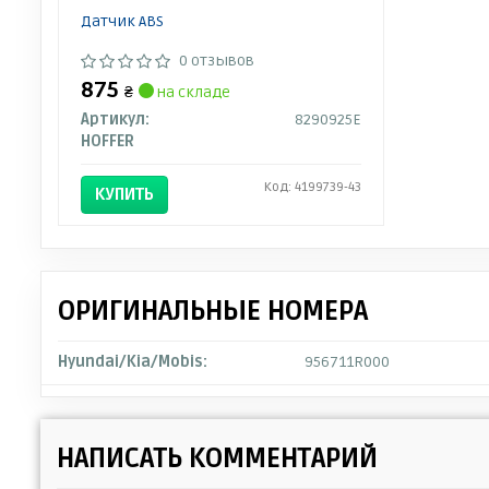
Датчик ABS
0 отзывов
875
₴
на складе
Артикул:
8290925E
HOFFER
Код: 4199739-43
КУПИТЬ
ОРИГИНАЛЬНЫЕ НОМЕРА
Hyundai/Kia/Mobis:
956711R000
НАПИСАТЬ КОММЕНТАРИЙ