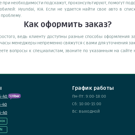
при необходимости подскажут, проконсультируют, помогут подоб
билей: Hyundai, KIA. Если не удается найти свое авто в спи
 проблему.
Как оформить заказ?
остого, ведь клиенту доступны разные способы оформления зак
е часы менеджеры непременно свяжутся с вами для уточнения зак
еете вопросы к специалистам, звоните по указанным на сайт
ы
График работы
5-40
Пн-Пт: 9:00-18:00
Сб: 10:00-15:00
5-40
Вс: выходной
5-40
нок
IN