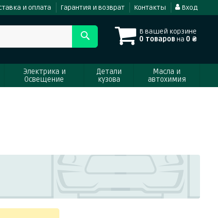
ставка и оплата
Гарантия и возврат
Контакты
Вход
В вашей корзине
0 товаров
на
0 ₴
Электрика и
Детали
Масла и
Освещение
кузова
автохимия