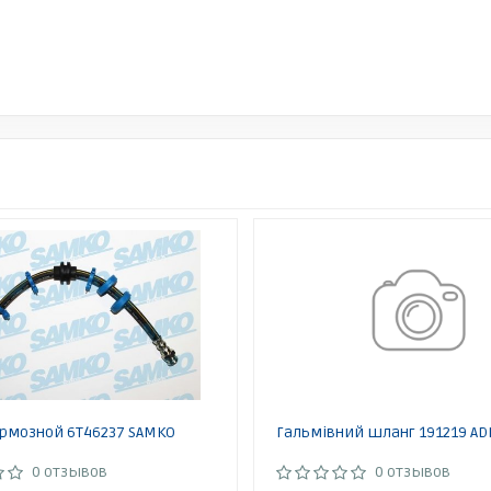
рмозной 6T46237 SAMKO
Гальмівний шланг 191219 AD
0 отзывов
0 отзывов