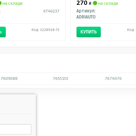
270
на складе
₴
на складе
:
6T46237
Артикул:
ADRIAUTO
Код: 1228928-75
Код:
Ь
КУПИТЬ
7609088
7655155
7674976