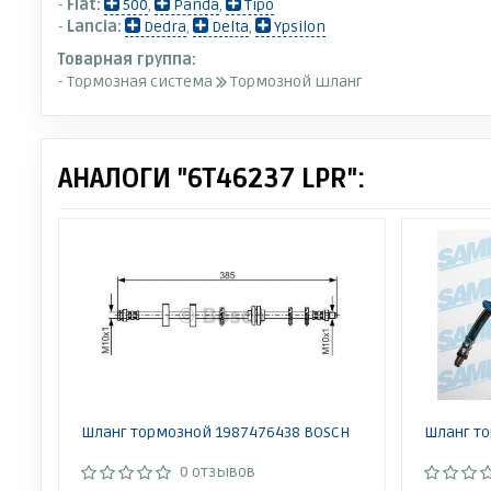
-
Fiat:
500
,
Panda
,
Tipo
-
Lancia:
Dedra
,
Delta
,
Ypsilon
Товарная группа:
- Тормозная система
Тормозной шланг
АНАЛОГИ "6T46237 LPR":
Шланг тормозной 1987476438 BOSCH
Шланг то
0 отзывов