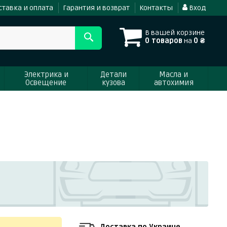
ставка и оплата
Гарантия и возврат
Контакты
Вход
В вашей корзине
0 товаров
на
0 ₴
Электрика и
Детали
Масла и
Освещение
кузова
автохимия