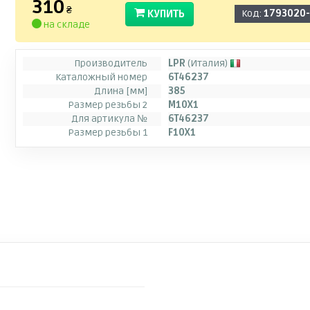
310
₴
КУПИТЬ
Код:
1793020
на складе
Производитель
LPR
(Италия)
Каталожный номер
6T46237
Длина [мм]
385
Размер резьбы 2
M10X1
Для артикула №
6T46237
Размер резьбы 1
F10X1