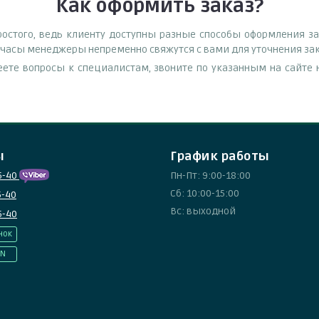
Как оформить заказ?
стого, ведь клиенту доступны разные способы оформления зак
е часы менеджеры непременно свяжутся с вами для уточнения зак
еете вопросы к специалистам, звоните по указанным на сайт
ы
График работы
5-40
Пн-Пт: 9:00-18:00
Сб: 10:00-15:00
5-40
Вс: выходной
5-40
нок
IN