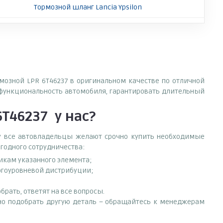
Тормозной шланг Lancia Ypsilon
рмозной LPR 6T46237 в оригинальном качестве по отличной
 функциональность автомобиля, гарантировать длительный
6T46237
у нас?
ему все автовладельцы желают срочно купить необходимые
ыгодного сотрудничества:
тикам указанного элемента;
ногоуровневой дистрибуции;
рать, ответят на все вопросы.
нужно подобрать другую деталь – обращайтесь к менеджерам