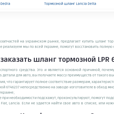
 Dedra
Тормозной шланг Lancia Delta
тозапчастей на украинском рынке, предлагает купить шланг то
 реализуем мы по всей Украине, помогут восстановить полную
заказать
шланг тормозной LPR 
спортного средства. Это и является основной причиной, поч
s детали для авто, вы получаете массу преимуществ от такого в
лия, что гарантирует полное соответствие размерам, характерис
ной 6T46237 непосредственно на заводе-изготовителе в обход м
 Украине;
при необходимости подскажут, проконсультируют, помогут подоб
iat, Lancia. Если не удается найти свое авто в списке, или 