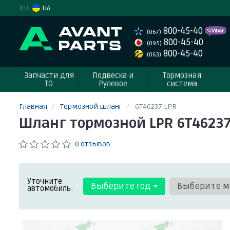
RU
UA
800-45-40
(067)
800-45-40
(095)
800-45-40
(063)
Запчасти для
Подвеска и
Тормозная
ТО
Рулевое
система
Главная
Тормозной шланг
6T46237 LPR
Шланг тормозной LPR 6T4623
0 отзывов
Уточните
Выберите год
Выберите м
автомобиль: