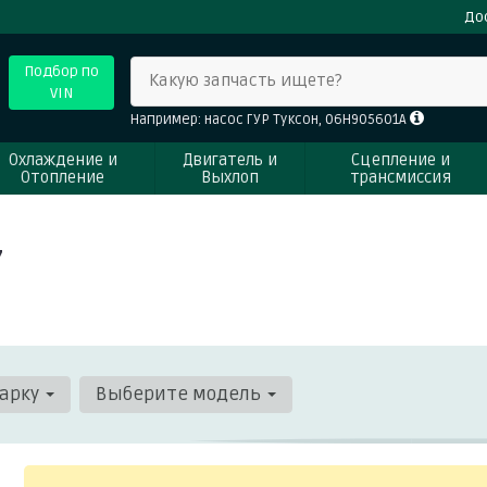
До
Подбор по
Какую запчасть ищете?
VIN
Например: насос ГУР Туксон, 06H905601A
Охлаждение и
Двигатель и
Сцепление и
Отопление
Выхлоп
трансмиссия
7
арку
Выберите модель