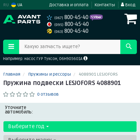
RU
UA
Доставка и оплата
Контакты
Вход
800-45-40
(067)
800-45-40
(095)
800-45-40
(063)
Какую запчасть ищете?
Например: насос ГУР Туксон, 06H905601A
Главная
Пружины и рессоры
4088901 LESJOFORS
Пружина подвески LESJOFORS 4088901
0 отзывов
Уточните
автомобиль:
Выберите год