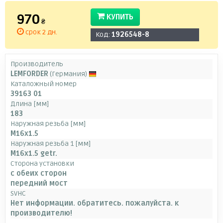
970
КУПИТЬ
₴
срок 2 дн.
Код:
1926548-8
Производитель
LEMFORDER
(Германия)
Каталожный номер
39163 01
Длина [мм]
183
Наружная резьба [мм]
M16x1.5
Наружная резьба 1 [мм]
M16x1.5 getr.
Сторона установки
с обеих сторон
передний мост
SVHC
Нет информации. обратитесь. пожалуйста. к
производителю!