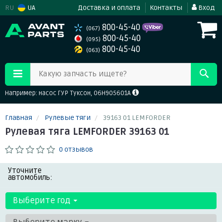
RU
UA
Доставка и оплата
Контакты
Вход
800-45-40
(067)
800-45-40
(095)
800-45-40
(063)
Какую запчасть ищете?
Например: насос ГУР Туксон, 06H905601A
Главная
Рулевые тяги
39163 01 LEMFORDER
Рулевая тяга LEMFORDER 39163 01
0 отзывов
Уточните
автомобиль:
Выберите год