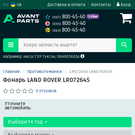
RU
UA
Доставка и оплата
Контакты
Вход
800-45-40
(067)
800-45-40
(095)
800-45-40
(063)
Какую запчасть ищете?
Например: насос ГУР Туксон, 06H905601A
Главная
Противотуманки
LR072645 LAND ROVER
Фонарь LAND ROVER LR072645
0 отзывов
Уточните
автомобиль:
Выберите год