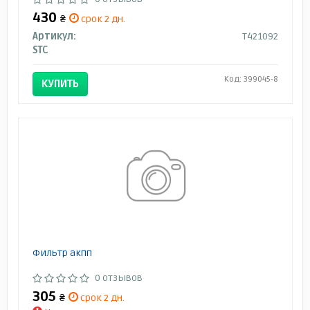
430
₴
срок 2 дн.
Артикул:
T421092
STC
Код: 399045-8
КУПИТЬ
Фильтр акпп
0 отзывов
305
₴
срок 2 дн.