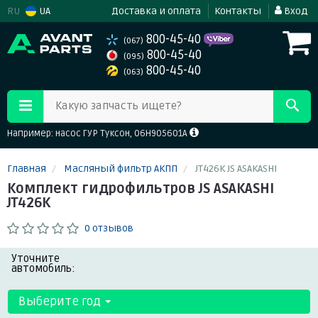
RU
UA
Доставка и оплата
Контакты
Вход
800-45-40
(067)
800-45-40
(095)
800-45-40
(063)
Какую запчасть ищете?
Например: насос ГУР Туксон, 06H905601A
Главная
Масляный фильтр АКПП
JT426K JS ASAKASHI
Комплект гидрофильтров JS ASAKASHI
JT426K
0 отзывов
Уточните
автомобиль:
Выберите год