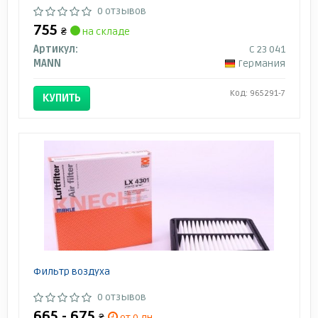
0 отзывов
755
₴
на складе
Артикул:
C 23 041
MANN
Германия
Код: 965291-7
КУПИТЬ
Фильтр воздуха
0 отзывов
665 - 675
₴
от 0 дн.