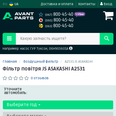
RU
UA
Доставка и оплата
Контакты
Вход
800-45-40
(067)
800-45-40
(095)
800-45-40
(063)
Какую запчасть ищете?
Например: насос ГУР Туксон, 06H905601A
Главная
Воздушный фильтр
A2531 JS ASAKASHI
Фільтр повітря JS ASAKASHI A2531
0 отзывов
Уточните
автомобиль:
Выберите год