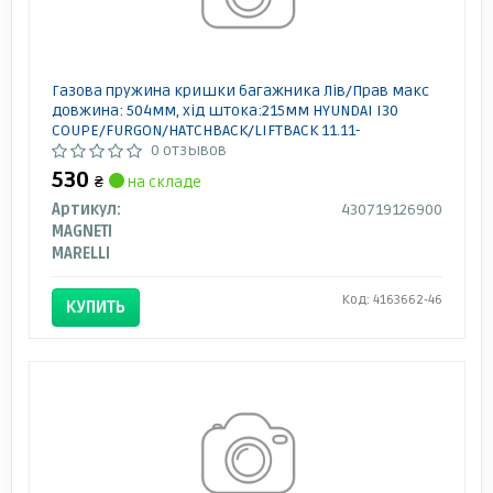
Газова пружина кришки багажника Лів/Прав макс
довжина: 504мм, хід штока:215мм HYUNDAI I30
COUPE/FURGON/HATCHBACK/LIFTBACK 11.11-
0 отзывов
530
₴
на складе
Артикул:
430719126900
MAGNETI
MARELLI
Код: 4163662-46
КУПИТЬ