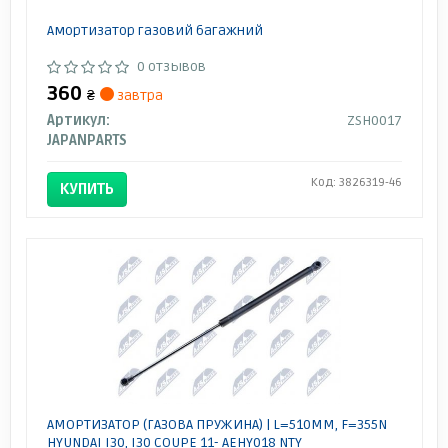
Амортизатор газовий багажний
0 отзывов
360
₴
завтра
Артикул:
ZSH0017
JAPANPARTS
Код: 3826319-46
КУПИТЬ
АМОРТИЗАТОР (ГАЗОВА ПРУЖИНА) | L=510MM, F=355N
HYUNDAI I30, I30 COUPE 11- AEHY018 NTY