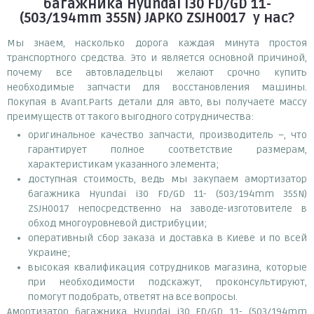
багажника Hyundai i30 FD/GD 11-
(503/194mm 355N) JAPKO ZSJH0017
у нас?
Мы знаем, насколько дорога каждая минута простоя
транспортного средства. Это и является основной причиной,
почему все автовладельцы желают срочно купить
необходимые запчасти для восстановления машины.
Покупая в Avant.Parts детали для авто, вы получаете массу
преимуществ от такого выгодного сотрудничества:
оригинальное качество запчасти, производитель –, что
гарантирует полное соответствие размерам,
характеристикам указанного элемента;
доступная стоимость, ведь мы закупаем амортизатор
багажника Hyundai i30 FD/GD 11- (503/194mm 355N)
ZSJH0017 непосредственно на заводе-изготовителе в
обход многоуровневой дистрибуции;
оперативный сбор заказа и доставка в Киеве и по всей
Украине;
высокая квалификация сотрудников магазина, которые
при необходимости подскажут, проконсультируют,
помогут подобрать, ответят на все вопросы.
Амортизатор багажника Hyundai i30 FD/GD 11- (503/194mm