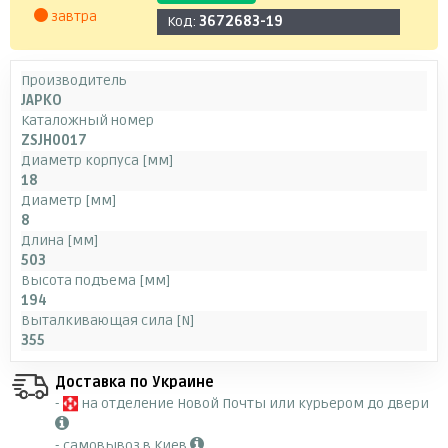
завтра
Код:
3672683-19
Производитель
JAPKO
Каталожный номер
ZSJH0017
Диаметр корпуса [мм]
18
Диаметр [мм]
8
Длина [мм]
503
Высота подъема [мм]
194
Выталкивающая сила [N]
355
Доставка по Украине
-
на отделение Новой Почты или курьером до двери
- самовывоз в Киев