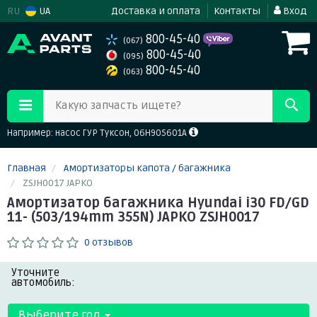
RU
UA
Доставка и оплата
Контакты
Вход
800-45-40
(067)
800-45-40
(095)
800-45-40
(063)
Какую запчасть ищете?
Например: насос ГУР Туксон, 06H905601A
Главная
Амортизаторы капота / багажника
ZSJH0017 JAPKO
Амортизатор багажника Hyundai i30 FD/GD
11- (503/194mm 355N) JAPKO ZSJH0017
0 отзывов
Уточните
автомобиль:
Выберите год