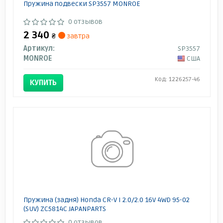
Пружина подвески SP3557 MONROE
0 отзывов
2 340
₴
завтра
Артикул:
SP3557
MONROE
США
Код: 1226257-46
КУПИТЬ
Пружина (задня) Honda CR-V I 2.0/2.0 16V 4WD 95-02
(SUV) ZC5814C JAPANPARTS
0 отзывов