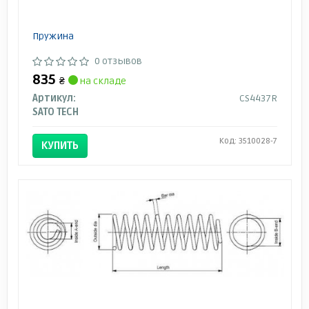
Пружина
0 отзывов
835
₴
на складе
Артикул:
CS4437R
SATO TECH
Код: 3510028-7
КУПИТЬ