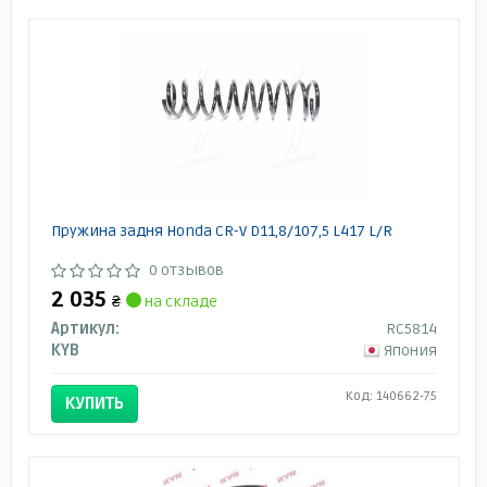
Пружина задня Honda CR-V D11,8/107,5 L417 L/R
0 отзывов
2 035
₴
на складе
Артикул:
RC5814
KYB
Япония
Код: 140662-75
КУПИТЬ