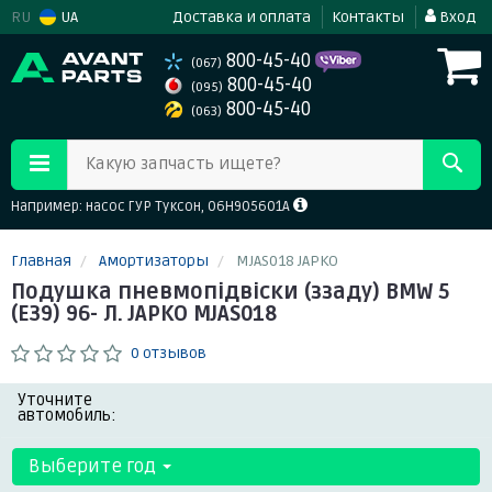
RU
UA
Доставка и оплата
Контакты
Вход
800-45-40
(067)
800-45-40
(095)
800-45-40
(063)
Какую запчасть ищете?
Например: насос ГУР Туксон, 06H905601A
Главная
Амортизаторы
MJAS018 JAPKO
Подушка пневмопідвіски (ззаду) BMW 5
(Е39) 96- Л. JAPKO MJAS018
0 отзывов
Уточните
автомобиль:
Выберите год